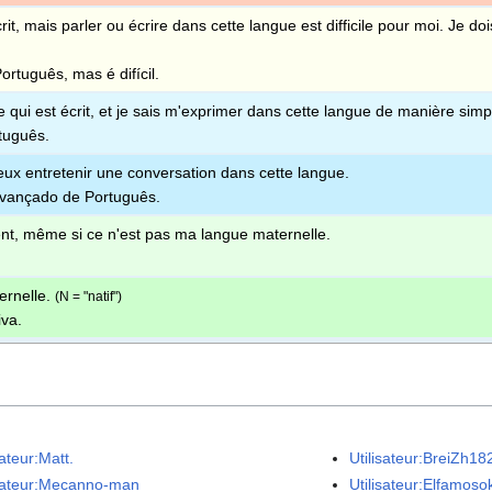
crit, mais parler ou écrire dans cette langue est difficile pour moi. Je doi
rtuguês, mas é difícil.
e qui est écrit, et je sais m'exprimer dans cette langue de manière simp
tuguês.
peux entretenir une conversation dans cette langue.
avançado de Português.
nt, même si ce n'est pas ma langue maternelle.
ernelle.
(N = "natif")
va.
sateur:Matt.
Utilisateur:BreiZh18
isateur:Mecanno-man
Utilisateur:Elfamosok