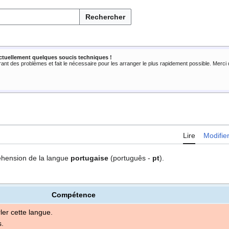
Rechercher
ctuellement quelques soucis techniques !
rant des problèmes et fait le nécessaire pour les arranger le plus rapidement possible. Merc
Lire
Modifie
réhension de la langue
portugaise
(português -
pt
).
Compétence
arler cette langue.
.