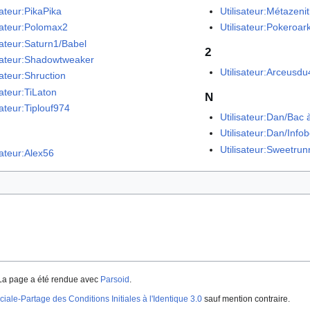
sateur:PikaPika
Utilisateur:Métazeni
isateur:Polomax2
Utilisateur:Pokeroar
sateur:Saturn1/Babel
2
isateur:Shadowtweaker
Utilisateur:Arceusd
sateur:Shruction
sateur:TiLaton
N
sateur:Tiplouf974
Utilisateur:Dan/Bac 
Utilisateur:Dan/Info
Utilisateur:Sweetru
sateur:Alex56
La page a été rendue avec
Parsoid
.
iale-Partage des Conditions Initiales à l'Identique 3.0
sauf mention contraire.