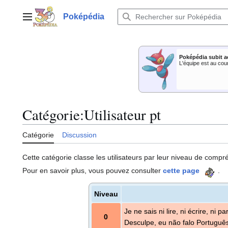
Aller
au
Poképédia
Menu principal
contenu
Poképédia subit a
L'équipe est au cou
Catégorie
:
Utilisateur pt
Catégorie
Discussion
Cette catégorie classe les utilisateurs par leur niveau de comp
Pour en savoir plus, vous pouvez consulter
cette page
.
Niveau
Je ne sais ni lire, ni écrire, ni p
0
Desculpe, eu não falo Português