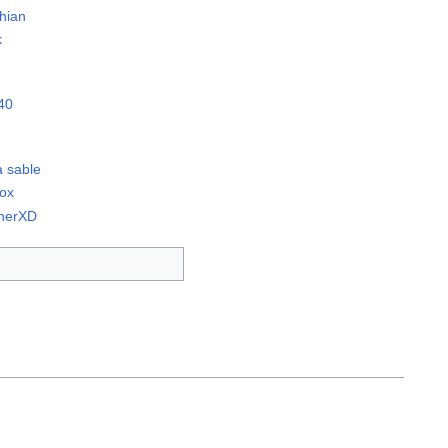
thian
k
u40
à sable
box
nnerXD