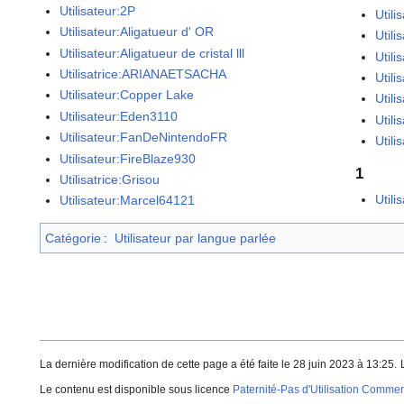
Utilisateur:2P
Utili
Utilisateur:Aligatueur d' OR
Util
Utilisateur:Aligatueur de cristal lll
Utili
Utilisatrice:ARIANAETSACHA
Util
Utilisateur:Copper Lake
Utili
Utilisateur:Eden3110
Utili
Utilisateur:FanDeNintendoFR
Utili
Utilisateur:FireBlaze930
1
Utilisatrice:Grisou
Utili
Utilisateur:Marcel64121
Catégorie
:
Utilisateur par langue parlée
La dernière modification de cette page a été faite le 28 juin 2023 à 13:25.
Le contenu est disponible sous licence
Paternité-Pas d'Utilisation Commerc