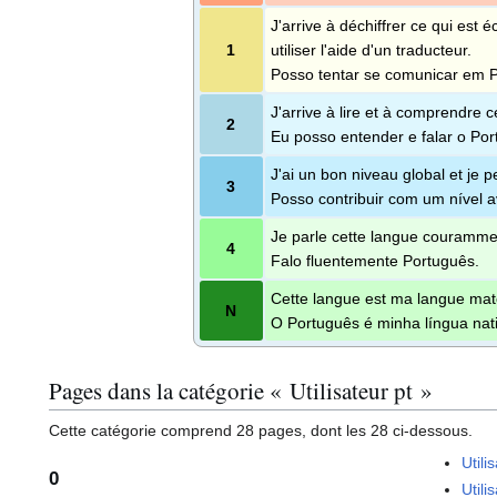
J'arrive à déchiffrer ce qui est é
1
utiliser l'aide d'un traducteur.
Posso tentar se comunicar em Po
J'arrive à lire et à comprendre c
2
Eu posso entender e falar o Por
J'ai un bon niveau global et je 
3
Posso contribuir com um nível 
Je parle cette langue couramme
4
Falo fluentemente Português.
Cette langue est ma langue mat
N
O Português é minha língua nati
Pages dans la catégorie « Utilisateur pt »
Cette catégorie comprend 28 pages, dont les 28 ci-dessous.
Utili
0
Util