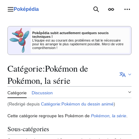
Aller
au
Poképédia
Menu principal
Rechercher
Apparence
Outil
contenu
Poképédia subit actuellement quelques soucis
techniques !
L'équipe est au courant des problèmes et fait le nécessaire
pour les arranger le plus rapidement possible. Merci de votre
compréhension !
Catégorie
:
Pokémon de
Pokémon, la série
Catégorie
Discussion
(Redirigé depuis
Catégorie:Pokémon du dessin animé
)
Cette catégorie regroupe les Pokémon de
Pokémon, la série
.
Sous-catégories