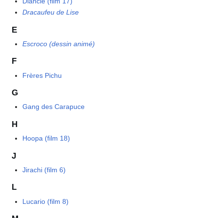
Diancie (film 17)
Dracaufeu de Lise
E
Escroco (dessin animé)
F
Frères Pichu
G
Gang des Carapuce
H
Hoopa (film 18)
J
Jirachi (film 6)
L
Lucario (film 8)