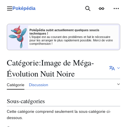
Aller
au
Poképédia
Menu principal
Rechercher
Apparence
Outil
contenu
Poképédia subit actuellement quelques soucis
techniques !
L'équipe est au courant des problèmes et fait le nécessaire
pour les arranger le plus rapidement possible. Merci de votre
compréhension !
Catégorie
:
Image de Méga-
Évolution Nuit Noire
Catégorie
Discussion
Sous-catégories
Cette catégorie comprend seulement la sous-catégorie ci-
dessous.