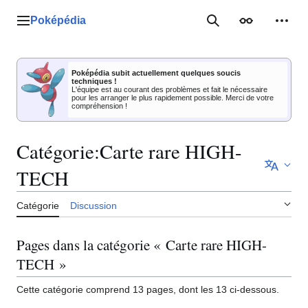
Aller
au
Poképédia
Menu principal
Rechercher
Apparence
Outil
contenu
Poképédia subit actuellement quelques soucis
techniques !
L'équipe est au courant des problèmes et fait le nécessaire
pour les arranger le plus rapidement possible. Merci de votre
compréhension !
Catégorie
:
Carte rare HIGH-
TECH
Catégorie
Discussion
Pages dans la catégorie « Carte rare HIGH-
TECH »
Cette catégorie comprend 13 pages, dont les 13 ci-dessous.