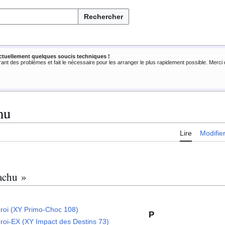
Rechercher
ctuellement quelques soucis techniques !
rant des problèmes et fait le nécessaire pour les arranger le plus rapidement possible. Merc
hu
Lire
Modifie
tachu »
roi (XY Primo-Choc 108)
P
roi-EX (XY Impact des Destins 73)