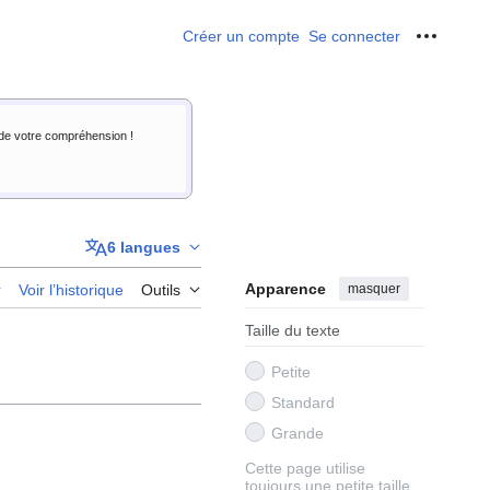
Créer un compte
Se connecter
Outils p
i de votre compréhension !
6 langues
Apparence
masquer
r
Voir l’historique
Outils
Taille du texte
Petite
Standard
Grande
Cette page utilise
toujours une petite taille