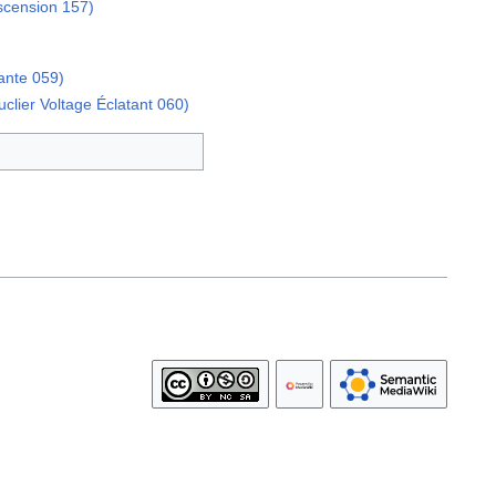
scension 157)
ante 059)
clier Voltage Éclatant 060)