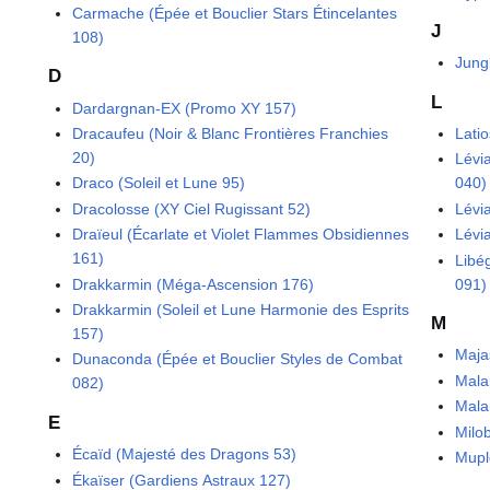
Carmache (Épée et Bouclier Stars Étincelantes
J
108)
Jung
D
L
Dardargnan-EX (Promo XY 157)
Dracaufeu (Noir & Blanc Frontières Franchies
Lati
20)
Lévi
Draco (Soleil et Lune 95)
040)
Dracolosse (XY Ciel Rugissant 52)
Lévi
Draïeul (Écarlate et Violet Flammes Obsidiennes
Lévi
161)
Libé
Drakkarmin (Méga-Ascension 176)
091)
Drakkarmin (Soleil et Lune Harmonie des Esprits
M
157)
Maja
Dunaconda (Épée et Bouclier Styles de Combat
Mala
082)
Malam
E
Milo
Écaïd (Majesté des Dragons 53)
Mupl
Ékaïser (Gardiens Astraux 127)