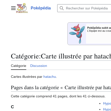
Aller
au
Poképédia
Menu principal
contenu
Poképédia subit a
L'équipe est au cou
Catégorie
:
Carte illustrée par hatac
Catégorie
Discussion
Cartes illustrées par
hatachu
.
Pages dans la catégorie « Carte illustrée par ha
Cette catégorie comprend 41 pages, dont les 41 ci-dessous.
Hypo
C
Hypo