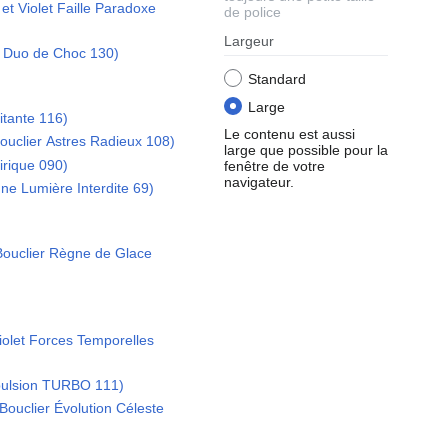
et Violet Faille Paradoxe
de police
Largeur
ne Duo de Choc 130)
Standard
Large
itante 116)
Le contenu est aussi
Bouclier Astres Radieux 108)
large que possible pour la
irique 090)
fenêtre de votre
navigateur.
Lune Lumière Interdite 69)
Bouclier Règne de Glace
Violet Forces Temporelles
pulsion TURBO 111)
Bouclier Évolution Céleste