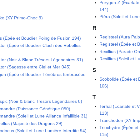
Porygon-Z (Écarlate 
144)
Ptéra (Soleil et Lu
ko (XY Primo-Choc 9)
R
Registeel (Aura Palp
os (Épée et Bouclier Poing de Fusion 194)
Registeel (Épée et 
ator (Épée et Bouclier Clash des Rebelles
Rexillius (Parade On
Rexillius (Soleil et 
ator (Noir & Blanc Trésors Légendaires 31)
ator (Sagesse entre Ciel et Mer 045)
S
gon (Épée et Bouclier Ténèbres Embrasées
Scobolide (Épée et 
106)
T
spic (Noir & Blanc Trésors Légendaires 8)
Terhal (Écarlate et 
mandre (Puissance Génétique 050)
113)
andre (Soleil et Lune Alliance Infaillible 31)
Tranchodon (XY Im
bellus (Majesté des Dragons 29)
Trioxhydre (Épée et 
odocus (Soleil et Lune Lumière Interdite 94)
115)