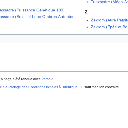
Trioxhydre (Méga-A
ssacre (Puissance Génétique 109)
Z
ssacre (Soleil et Lune Ombres Ardentes
Zekrom (Aura Palpit
Zekrom (Épée et Bou
La page a été rendue avec
Parsoid
.
iale-Partage des Conditions Initiales à l'Identique 3.0
sauf mention contraire.