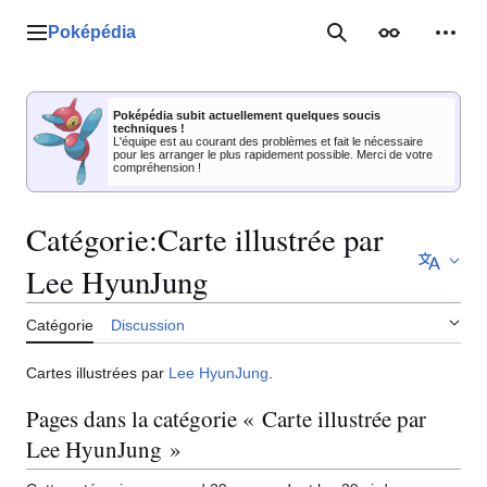
Aller
au
Poképédia
Menu principal
Rechercher
Apparence
Outil
contenu
Poképédia subit actuellement quelques soucis
techniques !
L'équipe est au courant des problèmes et fait le nécessaire
pour les arranger le plus rapidement possible. Merci de votre
compréhension !
Catégorie
:
Carte illustrée par
Lee HyunJung
Catégorie
Discussion
Cartes illustrées par
Lee HyunJung
.
Pages dans la catégorie « Carte illustrée par
Lee HyunJung »