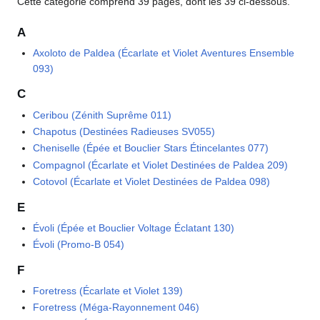
Cette catégorie comprend 39 pages, dont les 39 ci-dessous.
A
Axoloto de Paldea (Écarlate et Violet Aventures Ensemble
093)
C
Ceribou (Zénith Suprême 011)
Chapotus (Destinées Radieuses SV055)
Cheniselle (Épée et Bouclier Stars Étincelantes 077)
Compagnol (Écarlate et Violet Destinées de Paldea 209)
Cotovol (Écarlate et Violet Destinées de Paldea 098)
E
Évoli (Épée et Bouclier Voltage Éclatant 130)
Évoli (Promo-B 054)
F
Foretress (Écarlate et Violet 139)
Foretress (Méga-Rayonnement 046)