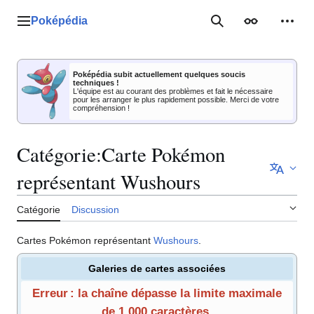
Aller
au
Poképédia
Menu principal
Rechercher
Apparence
Outil
contenu
Poképédia subit actuellement quelques soucis
techniques !
L'équipe est au courant des problèmes et fait le nécessaire
pour les arranger le plus rapidement possible. Merci de votre
compréhension !
Catégorie
:
Carte Pokémon
représentant Wushours
Catégorie
Discussion
Cartes Pokémon représentant
Wushours
.
Galeries de cartes associées
Erreur : la chaîne dépasse la limite maximale
de 1 000 caractères.