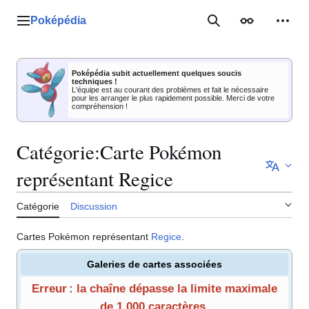
Aller
au
Poképédia
Menu principal
Rechercher
Apparence
Outil
contenu
Poképédia subit actuellement quelques soucis
techniques !
L'équipe est au courant des problèmes et fait le nécessaire
pour les arranger le plus rapidement possible. Merci de votre
compréhension !
Catégorie
:
Carte Pokémon
représentant Regice
Catégorie
Discussion
Cartes Pokémon représentant
Regice
.
Galeries de cartes associées
Erreur : la chaîne dépasse la limite maximale
de 1 000 caractères.