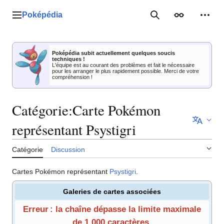
Aller
au
Poképédia
Menu principal
Rechercher
Apparence
Outil
contenu
Poképédia subit actuellement quelques soucis
techniques !
L'équipe est au courant des problèmes et fait le nécessaire
pour les arranger le plus rapidement possible. Merci de votre
compréhension !
Catégorie
:
Carte Pokémon
représentant Psystigri
Catégorie
Discussion
Cartes Pokémon représentant
Psystigri
.
Galeries de cartes associées
Erreur : la chaîne dépasse la limite maximale
de 1 000 caractères.