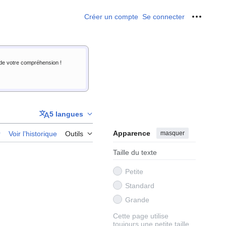
Créer un compte
Se connecter
Outils p
i de votre compréhension !
5 langues
Apparence
masquer
r
Voir l’historique
Outils
Taille du texte
Petite
Standard
Grande
Cette page utilise
toujours une petite taille