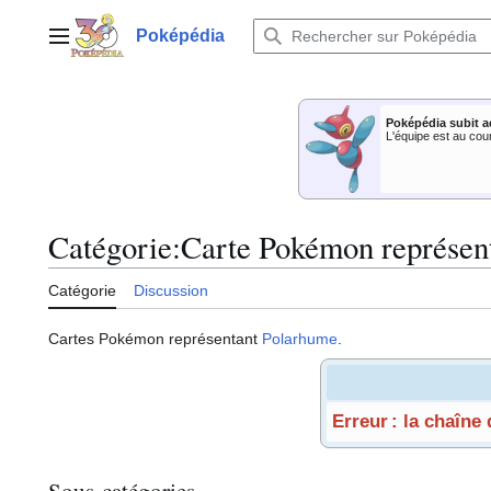
Aller
au
Poképédia
Menu principal
contenu
Poképédia subit a
L'équipe est au cou
Catégorie
:
Carte Pokémon représen
Catégorie
Discussion
Cartes Pokémon représentant
Polarhume
.
Erreur : la chaîne
Sous-catégories