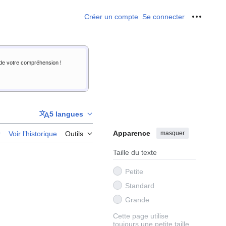
Créer un compte
Se connecter
Outils p
i de votre compréhension !
5 langues
Apparence
masquer
r
Voir l’historique
Outils
Taille du texte
Petite
Standard
Grande
Cette page utilise
toujours une petite taille