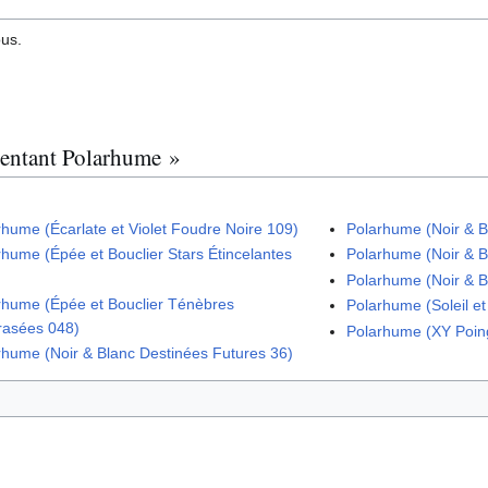
ous.
sentant Polarhume »
rhume (Écarlate et Violet Foudre Noire 109)
Polarhume (Noir & B
rhume (Épée et Bouclier Stars Étincelantes
Polarhume (Noir & B
Polarhume (Noir & 
rhume (Épée et Bouclier Ténèbres
Polarhume (Soleil e
asées 048)
Polarhume (XY Poin
rhume (Noir & Blanc Destinées Futures 36)