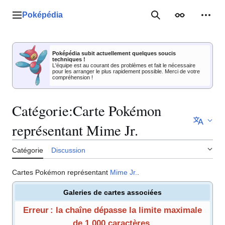
Aller
au
Poképédia
Menu principal
Rechercher
Apparence
Outil
contenu
Poképédia subit actuellement quelques soucis
techniques !
L'équipe est au courant des problèmes et fait le nécessaire
pour les arranger le plus rapidement possible. Merci de votre
compréhension !
Catégorie
:
Carte Pokémon
représentant Mime Jr.
Catégorie
Discussion
Cartes Pokémon représentant
Mime Jr.
.
Galeries de cartes associées
Erreur : la chaîne dépasse la limite maximale
de 1 000 caractères.