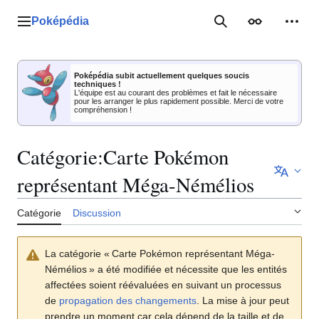
Aller
au
Poképédia
Menu principal
Rechercher
Apparence
Outil
contenu
Poképédia subit actuellement quelques soucis
techniques !
L'équipe est au courant des problèmes et fait le nécessaire
pour les arranger le plus rapidement possible. Merci de votre
compréhension !
Catégorie
:
Carte Pokémon
représentant Méga-Némélios
Catégorie
Discussion
La catégorie « Carte Pokémon représentant Méga-
Némélios » a été modifiée et nécessite que les entités
affectées soient réévaluées en suivant un processus
de
propagation des changements
. La mise à jour peut
prendre un moment car cela dépend de la taille et de