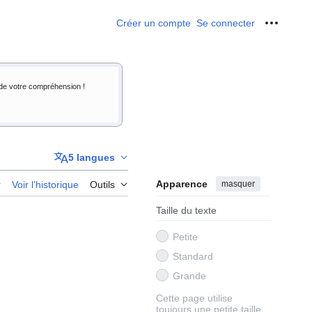
Créer un compte
Se connecter
Outils p
i de votre compréhension !
5 langues
Apparence
masquer
r
Voir l’historique
Outils
Taille du texte
Petite
Standard
Grande
Cette page utilise
toujours une petite taille