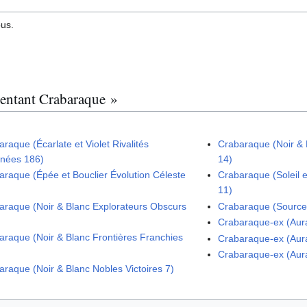
ous.
sentant Crabaraque »
raque (Écarlate et Violet Rivalités
Crabaraque (Noir & 
inées 186)
14)
araque (Épée et Bouclier Évolution Céleste
Crabaraque (Soleil 
11)
araque (Noir & Blanc Explorateurs Obscurs
Crabaraque (Source
Crabaraque-ex (Aura
araque (Noir & Blanc Frontières Franchies
Crabaraque-ex (Aura
Crabaraque-ex (Aura
araque (Noir & Blanc Nobles Victoires 7)