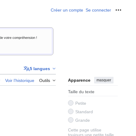
Créer un compte
Se connecter
Outils p
i de votre compréhension !
5 langues
Apparence
masquer
r
Voir l’historique
Outils
Taille du texte
Petite
Standard
Grande
Cette page utilise
toujours une petite taille