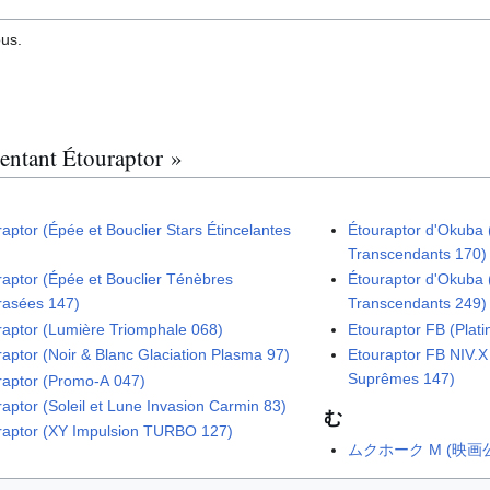
ous.
sentant Étouraptor »
raptor (Épée et Bouclier Stars Étincelantes
Étouraptor d'Okuba
Transcendants 170)
raptor (Épée et Bouclier Ténèbres
Étouraptor d'Okuba
asées 147)
Transcendants 249)
raptor (Lumière Triomphale 068)
Etouraptor FB (Plat
raptor (Noir & Blanc Glaciation Plasma 97)
Etouraptor FB NIV.X
Suprêmes 147)
raptor (Promo-A 047)
raptor (Soleil et Lune Invasion Carmin 83)
む
raptor (XY Impulsion TURBO 127)
ムクホーク M (映画