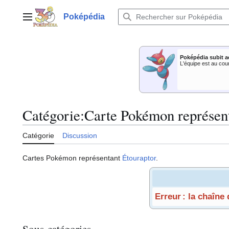
Aller
au
Poképédia
Menu principal
contenu
Poképédia subit a
L'équipe est au cou
Catégorie
:
Carte Pokémon représent
Catégorie
Discussion
Cartes Pokémon représentant
Étouraptor
.
Erreur : la chaîne
Sous-catégories