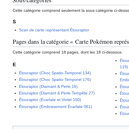
Cette catégorie comprend seulement la sous-catégorie ci-dess
S
Scan de carte représentant Étouraptor
Pages dans la catégorie « Carte Pokémon repré
Cette catégorie comprend 18 pages, dont les 18 ci-dessous.
Étou
E
119)
Étouraptor (Choc Spatio-Temporel 134)
Étou
Étouraptor (Choc Spatio-Temporel 176)
Embr
Etouraptor (Diamant & Perle 16)
Étou
Etouraptor (Diamant & Perle Tempête 27)
Étou
Étouraptor (Écarlate et Violet 150)
Étou
Étouraptor (Embrasement Écarlate 061)
Étou
Étou