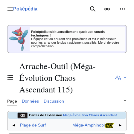
Aller
au
Poképédia
Menu principal
Rechercher
Apparence
Outil
contenu
Poképédia subit actuellement quelques soucis
techniques !
L'équipe est au courant des problèmes et fait le nécessaire
pour les arranger le plus rapidement possible. Merci de votre
compréhension !
Arrache-Outil (Méga-
Évolution Chaos
Basculer la table des matières
Ascendant 115)
Page
Données
Discussion
Cartes de l'extension
Méga-Évolution Chaos Ascendant
◄
Plage de Surf
Méga-Amphinobi
►