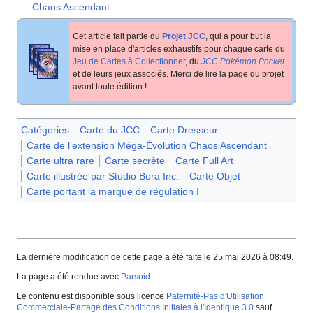
Chaos Ascendant
.
Cet article fait partie du
Projet JCC
, qui a pour but la
mise en place d'articles exhaustifs pour chaque carte du
Jeu de Cartes à Collectionner
, du
JCC Pokémon Pocket
et de leurs jeux associés. Merci de lire la page du projet
avant toute édition
!
Catégories
:
Carte du JCC
Carte Dresseur
Carte de l'extension Méga-Évolution Chaos Ascendant
Carte ultra rare
Carte secrète
Carte Full Art
Carte illustrée par Studio Bora Inc.
Carte Objet
Carte portant la marque de régulation I
La dernière modification de cette page a été faite le 25 mai 2026 à 08:49.
La page a été rendue avec
Parsoid
.
Le contenu est disponible sous licence
Paternité-Pas d'Utilisation
Commerciale-Partage des Conditions Initiales à l'Identique 3.0
sauf