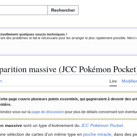
Rechercher
ctuellement quelques soucis techniques !
rant des problèmes et fait le nécessaire pour les arranger le plus rapidement possible. Merc
parition massive (JCC Pokémon Pocket
n
Lire
Modifie
ette page couvre plusieurs points essentiels, qui gagneraient à devenir des art
ntière.
endez-vous sur la
page de discussion
pour plus de détails concernant son éventue
on massive
sont un type d'évènement du
JCC Pokémon Pocket
.
ne sélection de cartes d'un même type en
pioche miracle
, dans des p