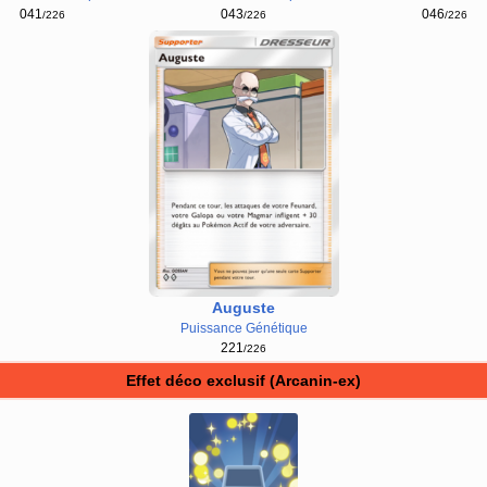
043
046
041
/226
/226
/226
Auguste
Puissance Génétique
221
/226
Effet déco exclusif (Arcanin-ex)