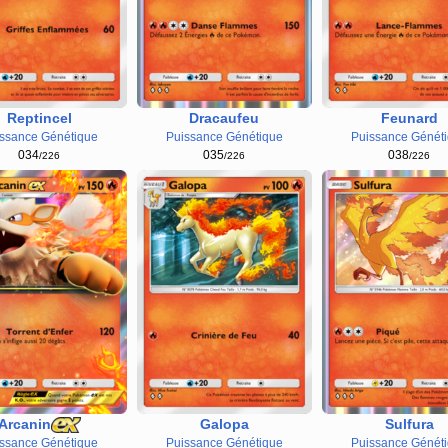
Reptincel
Dracaufeu
Feunard
ssance Génétique
Puissance Génétique
Puissance Génét
034
035
038
/226
/226
/226
Arcanin
Galopa
Sulfura
Puissance Génétique
Puissance Génét
ssance Génétique