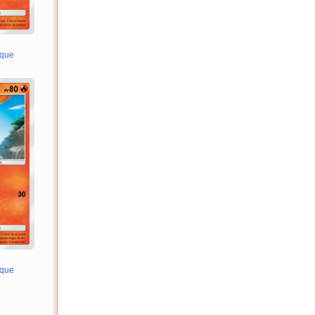
ique
ique