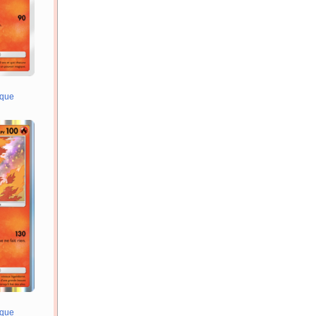
ique
ique