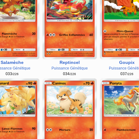
Salamèche
Reptincel
Goupix
ssance Génétique
Puissance Génétique
Puissance Génét
033
034
037
/226
/226
/226