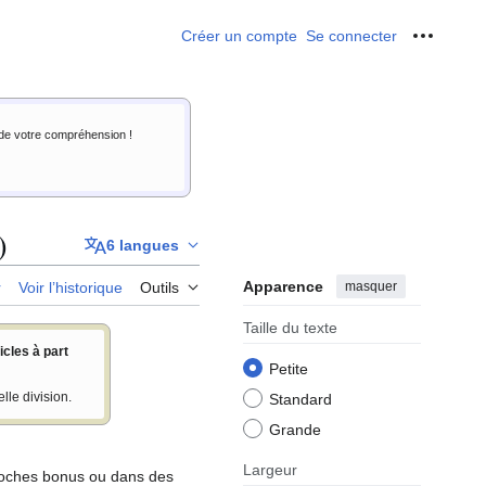
Créer un compte
Se connecter
Outils p
i de votre compréhension !
)
6 langues
Apparence
masquer
r
Voir l’historique
Outils
Taille du texte
icles à part
Petite
lle division.
Standard
Grande
Largeur
ioches bonus ou dans des