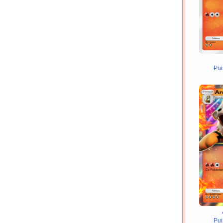
Pui
Pui