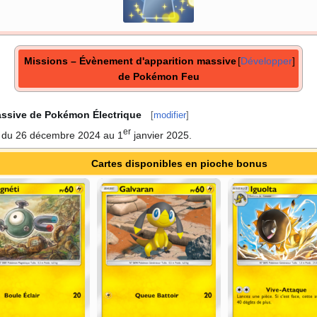
Missions – Évènement d'apparition massive
Développer
de Pokémon Feu
assive de Pokémon Électrique
[
modifier
]
er
é du 26 décembre 2024 au 1
janvier 2025.
Cartes disponibles en pioche bonus