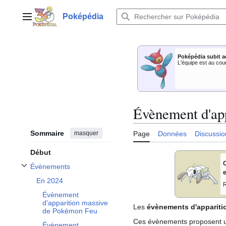
Aller
au
Poképédia
Menu principal
contenu
Poképédia subit a
L'équipe est au cou
Évènement d'ap
Sommaire
masquer
Page
Données
Discussio
Début
C
Évènements
Afficher / masquer la sous-section Évènements
e
En 2024
R
Évènement
d'apparition massive
Les
évènements d'appariti
de Pokémon Feu
Ces évènements proposent u
Évènement