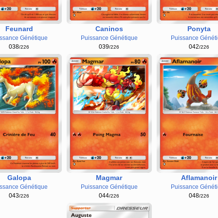
Feunard
Caninos
Ponyta
ssance Génétique
Puissance Génétique
Puissance Génét
038
039
042
/226
/226
/226
Galopa
Magmar
Aflamanoir
ssance Génétique
Puissance Génétique
Puissance Génét
043
044
048
/226
/226
/226