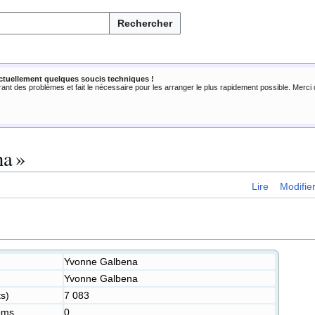
Rechercher
ctuellement quelques soucis techniques !
rant des problèmes et fait le nécessaire pour les arranger le plus rapidement possible. Merc
a »
Lire
Modifie
Yvonne Galbena
Yvonne Galbena
ts)
7 083
oms
0