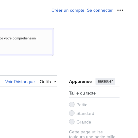
Créer un compte
Se connecter
Outils p
i de votre compréhension !
Apparence
masquer
r
Voir l’historique
Outils
Taille du texte
Petite
Standard
Grande
Cette page utilise
toujours une petite taille