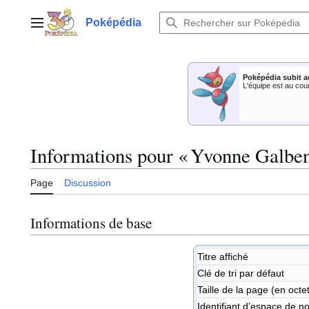
Aller
au
Poképédia
Menu principal
contenu
Poképédia subit a
L'équipe est au cou
Informations pour « Yvonne Galben
Page
Discussion
Informations de base
Titre affiché
Clé de tri par défaut
Taille de la page (en octe
Identifiant dʼespace de n