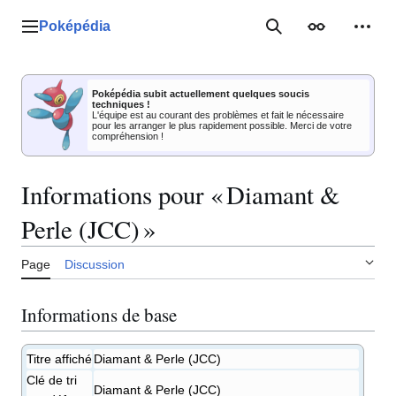
Aller
au
Poképédia
Menu principal
Rechercher
Apparence
Outil
contenu
Poképédia subit actuellement quelques soucis
techniques !
L'équipe est au courant des problèmes et fait le nécessaire
pour les arranger le plus rapidement possible. Merci de votre
compréhension !
Informations pour « Diamant &
Perle (JCC) »
Page
Discussion
Informations de base
Titre affiché
Diamant & Perle (JCC)
Clé de tri
Diamant & Perle (JCC)