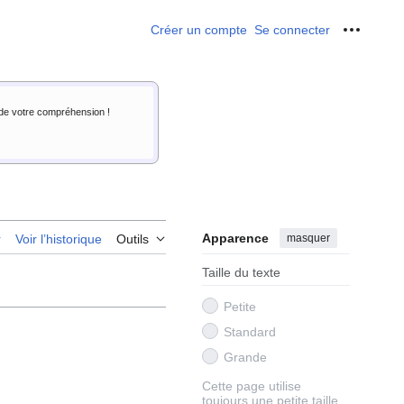
Créer un compte
Se connecter
Outils p
i de votre compréhension !
Apparence
masquer
r
Voir l’historique
Outils
Taille du texte
Petite
Standard
Grande
Cette page utilise
toujours une petite taille