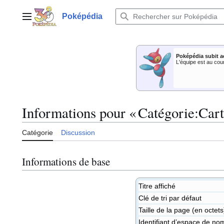
Aller
au
Poképédia
Menu principal
contenu
Poképédia subit a
L'équipe est au cou
Informations pour « Catégorie:Cart
Catégorie
Discussion
Informations de base
Titre affiché
Clé de tri par défaut
Taille de la page (en octets
Identifiant dʼespace de no