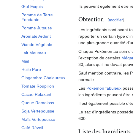
Ils peuvent également être 
Œuf Exquis
Pomme de Terre
Obtention
Fondante
[
modifier
]
Pomme Juteuse
Les ingrédients sont avant to
Aromate Ardent
rapporter un certain type d'i
une plus grande quantité d'u
Viande Végétale
Chaque Pokémon au sein d'une
Lait Meumeu
l'exception de certains
Méga
Miel
30, alors qu'il ne devait pouv
Huile Pure
Sauf mention contraire, les 
Gingembre Chaleureux
normale.
Tomate Roupillon
Les
Pokémon fabuleux
possèd
Cacao Relaxant
les ingrédients peuvent être m
Queue Ramoloss
Il est également possible d
Soja Vertepousse
Le sac d'ingrédients possèd
600.
Maïs Vertepousse
Café Réveil
Liste des Ingrédients