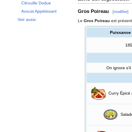
Citrouille Dodue
Gros Poireau
Avocat Appétissant
[
modifier
]
Voir aussi
Le
Gros Poireau
est présen
Puissance
18
On ignore s'il
Curry Épicé 
Salade