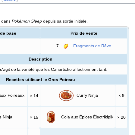
t dans
Pokémon Sleep
depuis sa sortie initiale.
 de base
Prix de vente
7
Fragments de Rêve
5
Description
 s'agit de la variété que les Canarticho affectionnent tant.
Recettes utilisant le Gros Poireau
aux Poireaux
Curry Ninja
× 14
× 9
 Ninja
Cola aux Épices Électrikipik
× 15
× 20