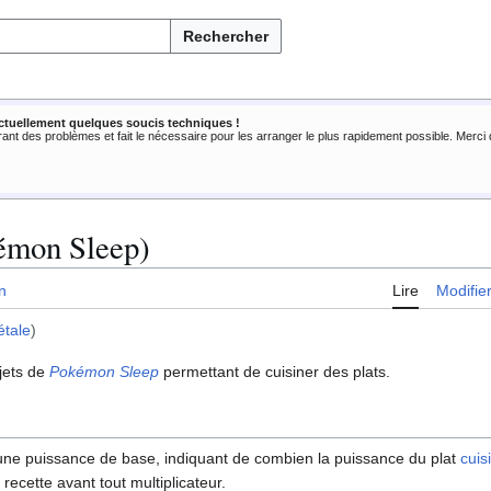
Rechercher
ctuellement quelques soucis techniques !
rant des problèmes et fait le nécessaire pour les arranger le plus rapidement possible. Merc
kémon Sleep)
n
Lire
Modifie
étale
)
jets de
Pokémon Sleep
permettant de cuisiner des plats.
ne puissance de base, indiquant de combien la puissance du plat
cuis
recette avant tout multiplicateur.