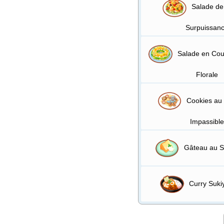
Salade de 
Surpuissan
Salade en Cou
Florale
Cookies au
Impassibl
Gâteau au So
Curry Suki