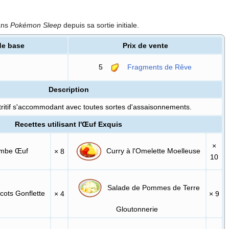
ans
Pokémon Sleep
depuis sa sortie initiale.
de base
Prix de vente
5
Fragments de Rêve
Description
tritif s'accommodant avec toutes sortes d'assaisonnements.
Recettes utilisant l'Œuf Exquis
×
ombe Œuf
Curry à l'Omelette Moelleuse
× 8
10
Salade de Pommes de Terre
cots Gonflette
× 4
× 9
Gloutonnerie