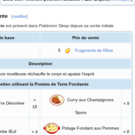
nte
[
modifier
]
te
est présent dans
Pokémon Sleep
depuis sa sortie initiale.
de base
Prix de vente
5
Fragments de Rêve
Description
ure moelleuse réchauffe le corps et apaise l'esprit.
ettes utilisant la Pomme de Terre Fondante
Curry aux Champignons
×
rre Dévorêve
× 9
18
Spore
Potage Fondant aux Pommes
mbe Œuf
× 4
× 8