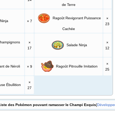
de Terre
Ragoût Revigorant Puissance
×
Ninja
× 7
23
Cachée
Champignons
×
×
Salade Ninja
17
12
×
ant de Néroli
Ragoût Pitrouille Imitation
× 9
25
×
se Ébullition
27
Liste des Pokémon pouvant ramasser le Champi Exquis
Développe