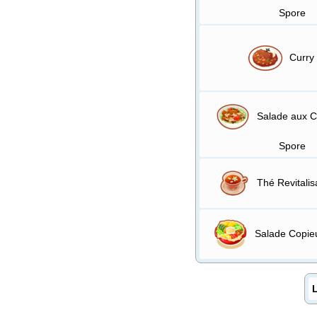
Spore
Curry 
Salade aux 
Spore
Thé Revitalis
Salade Copieu