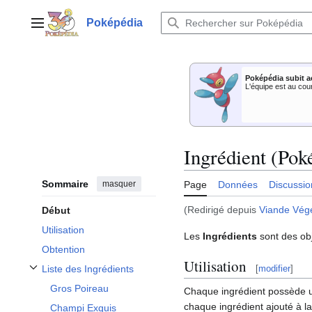
Aller
au
Poképédia
Menu principal
contenu
Poképédia subit a
L'équipe est au cou
Ingrédient (Po
Sommaire
masquer
Page
Données
Discussio
(Redirigé depuis
Viande Vég
Début
Utilisation
Les
Ingrédients
sont des ob
Obtention
Utilisation
[
modifier
]
Liste des Ingrédients
Afficher / masquer la sous-section Liste des Ingrédients
Gros Poireau
Chaque ingrédient possède u
chaque ingrédient ajouté à la 
Champi Exquis