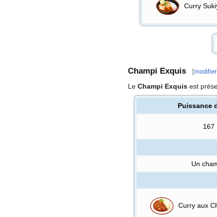
Curry Suki
Champi Exquis
[
modifier
Le
Champi Exquis
est prés
Puissance 
167
Un cham
Curry aux C