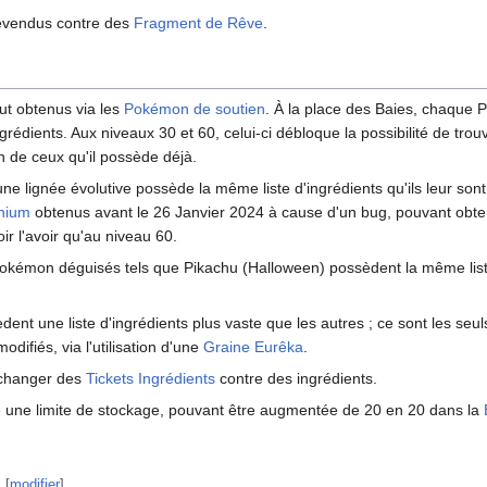
revendus contre des
Fragment de Rêve
.
ut obtenus via les
Pokémon de soutien
. À la place des Baies, chaque
ngrédients. Aux niveaux 30 et 60, celui-ci débloque la possibilité de tro
n de ceux qu'il possède déjà.
 lignée évolutive possède la même liste d'ingrédients qu'ils leur sont 
nium
obtenus avant le 26 Janvier 2024 à cause d'un bug, pouvant obte
oir l'avoir qu'au niveau 60.
Pokémon déguisés tels que Pikachu (Halloween) possèdent la même list
ent une liste d'ingrédients plus vaste que les autres
; ce sont les se
odifiés, via l'utilisation d'une
Graine Eurêka
.
'échanger des
Tickets Ingrédients
contre des ingrédients.
e une limite de stockage, pouvant être augmentée de 20 en 20 dans la
[
modifier
]