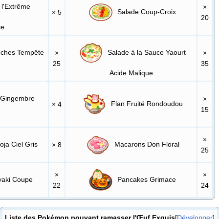
l'Extrême
×
Salade Coup-Croix
× 5
20
ce
ches Tempête
Salade à la Sauce Yaourt
×
×
25
35
Acide Malique
 Gingembre
×
Flan Fruité Rondoudou
× 4
15
e
×
ja Ciel Gris
Macarons Don Floral
× 8
25
×
×
yaki Coupe
Pancakes Grimace
22
24
Liste des Pokémon pouvant ramasser l'Œuf Exquis
Développer