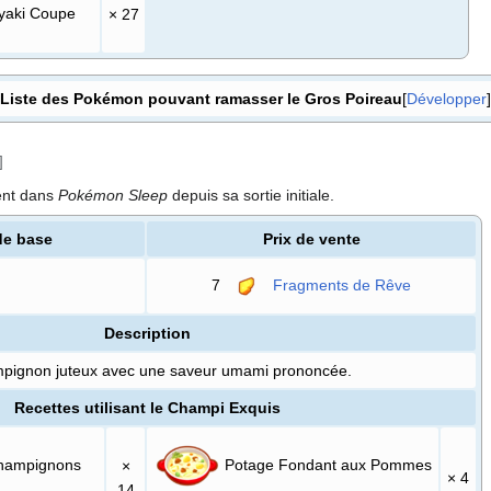
yaki Coupe
× 27
Liste des Pokémon pouvant ramasser le Gros Poireau
Développer
]
ent dans
Pokémon Sleep
depuis sa sortie initiale.
de base
Prix de vente
7
Fragments de Rêve
Description
pignon juteux avec une saveur umami prononcée.
Recettes utilisant le Champi Exquis
hampignons
Potage Fondant aux Pommes
×
× 4
14