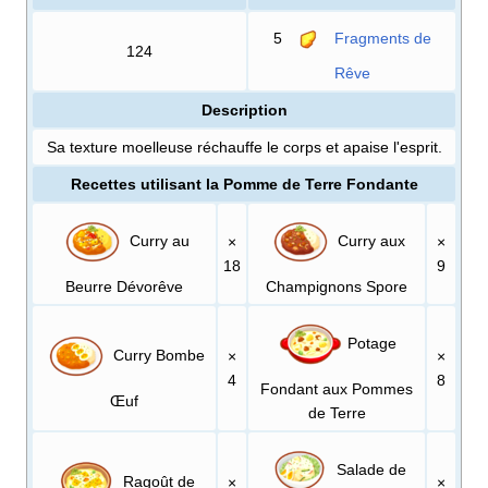
5
Fragments de
124
Rêve
Description
Sa texture moelleuse réchauffe le corps et apaise l'esprit.
Recettes utilisant la Pomme de Terre Fondante
Curry au
Curry aux
×
×
18
9
Beurre Dévorêve
Champignons Spore
Potage
Curry Bombe
×
×
4
8
Fondant aux Pommes
Œuf
de Terre
Salade de
Ragoût de
×
×