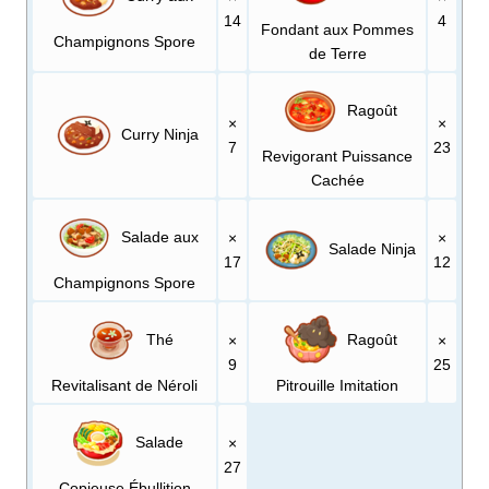
14
4
Fondant aux Pommes
Champignons Spore
de Terre
Ragoût
×
×
Curry Ninja
7
23
Revigorant Puissance
Cachée
Salade aux
×
×
Salade Ninja
17
12
Champignons Spore
Thé
Ragoût
×
×
9
25
Revitalisant de Néroli
Pitrouille Imitation
Salade
×
27
Copieuse Ébullition