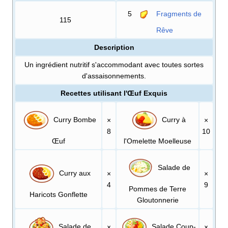
5
Fragments de
115
Rêve
Description
Un ingrédient nutritif s'accommodant avec toutes sortes
d'assaisonnements.
Recettes utilisant l'Œuf Exquis
Curry Bombe
Curry à
×
×
8
10
Œuf
l'Omelette Moelleuse
Salade de
Curry aux
×
×
4
9
Pommes de Terre
Haricots Gonflette
Gloutonnerie
Salade de
Salade Coup-
×
×