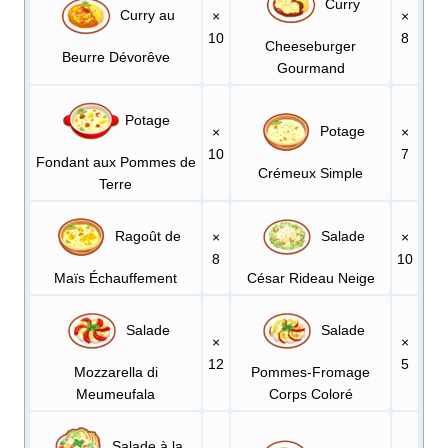
Curry
Curry au
×
×
10
8
Cheeseburger
Beurre Dévorêve
Gourmand
Potage
Potage
×
×
10
7
Fondant aux Pommes de
Crémeux Simple
Terre
Ragoût de
Salade
×
×
8
10
Maïs Échauffement
César Rideau Neige
Salade
Salade
×
×
12
5
Mozzarella di
Pommes-Fromage
Meumeufala
Corps Coloré
Salade à la