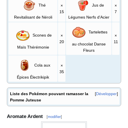
Thé
Jus de
×
×
15
7
Revitalisant de Néroli
Légumes Nerfs d'Acier
Tartelettes
Scones de
×
×
20
11
au chocolat Danse
Maïs Thérémonie
Fleurs
Cola aux
×
35
Épices Électrikipik
Liste des Pokémon pouvant ramasser la
Développer
Pomme Juteuse
Aromate Ardent
[
modifier
]