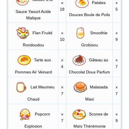
Patates
×
×
18
5
Sauce Yaourt Acide
Douces Boule de Poils
Malique
Flan Fruité
Smoothie
×
×
10
9
Rondoudou
Grobisou
Tarte aux
Gâteau au
×
×
4
7
Pommes Air Veinard
Chocolat Doux Parfum
Lait Meumeu
Malasada
×
×
7
7
Chaud
Maxi
Popcorn
Scones de
×
×
7
9
Explosion
Maïs Thérémonie