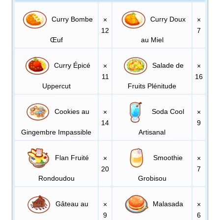
Curry Bombe
Curry Doux
×
×
12
7
Œuf
au Miel
Curry Épicé
Salade de
×
×
11
16
Uppercut
Fruits Plénitude
Cookies au
Soda Cool
×
×
14
9
Gingembre Impassible
Artisanal
Flan Fruité
Smoothie
×
×
20
7
Rondoudou
Grobisou
Gâteau au
Malasada
×
×
9
6