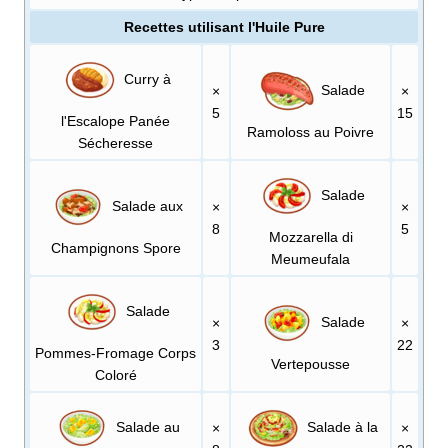
Recettes utilisant l'Huile Pure
Curry à
Salade
×
×
5
15
l'Escalope Panée
Ramoloss au Poivre
Sécheresse
Salade
Salade aux
×
×
8
5
Mozzarella di
Champignons Spore
Meumeufala
Salade
Salade
×
×
3
22
Pommes-Fromage Corps
Vertepousse
Coloré
Salade au
Salade à la
×
×