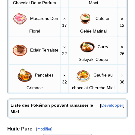
Chocolat Doux Parfum
Maxi
Macarons Don
Café en
×
×
17
12
Floral
Gelée Matinal
Curry
×
×
Éclair Terraiste
22
26
Sukiyaki Coupe
Pancakes
Gaufre au
×
×
32
38
Grimace
chocolat Cherche Miel
Liste des Pokémon pouvant ramasser le
Développer
Miel
Huile Pure
[
modifier
]