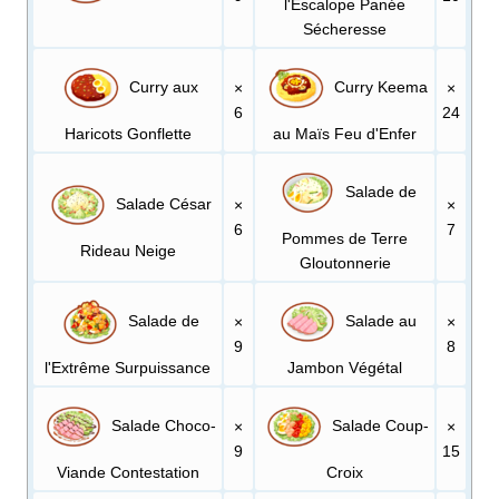
l'Escalope Panée
Sécheresse
Curry aux
Curry Keema
×
×
6
24
Haricots Gonflette
au Maïs Feu d'Enfer
Salade de
Salade César
×
×
6
7
Pommes de Terre
Rideau Neige
Gloutonnerie
Salade de
Salade au
×
×
9
8
l'Extrême Surpuissance
Jambon Végétal
Salade Choco-
Salade Coup-
×
×
9
15
Viande Contestation
Croix