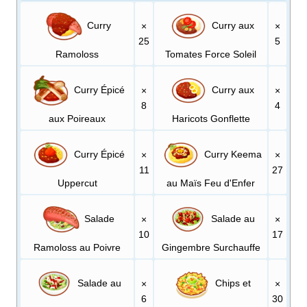
Curry
Curry aux
×
×
25
5
Ramoloss
Tomates Force Soleil
Curry Épicé
Curry aux
×
×
8
4
aux Poireaux
Haricots Gonflette
Curry Épicé
Curry Keema
×
×
11
27
Uppercut
au Maïs Feu d'Enfer
Salade
Salade au
×
×
10
17
Ramoloss au Poivre
Gingembre Surchauffe
Salade au
Chips et
×
×
6
30