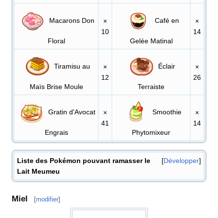
Macarons Don
Café en
×
×
10
14
Floral
Gelée Matinal
Tiramisu au
Éclair
×
×
12
26
Maïs Brise Moule
Terraiste
Gratin d'Avocat
Smoothie
×
×
41
14
Engrais
Phytomixeur
Liste des Pokémon pouvant ramasser le
Développer
Lait Meumeu
Miel
[
modifier
]