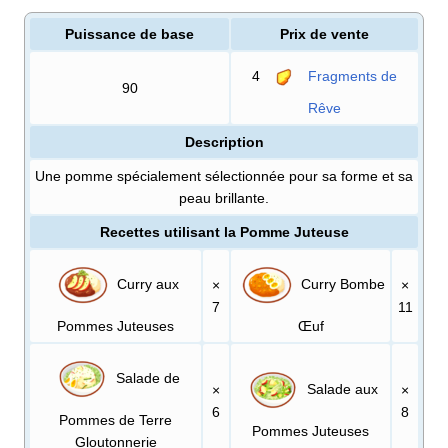
Puissance de base
Prix de vente
4
Fragments de
90
Rêve
Description
Une pomme spécialement sélectionnée pour sa forme et sa
peau brillante.
Recettes utilisant la Pomme Juteuse
Curry aux
Curry Bombe
×
×
7
11
Pommes Juteuses
Œuf
Salade de
Salade aux
×
×
6
8
Pommes de Terre
Pommes Juteuses
Gloutonnerie