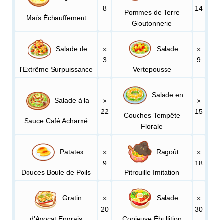
8
14
Pommes de Terre
Maïs Échauffement
Gloutonnerie
Salade de
Salade
×
×
3
9
l'Extrême Surpuissance
Vertepousse
Salade en
Salade à la
×
×
22
15
Couches Tempête
Sauce Café Acharné
Florale
Patates
Ragoût
×
×
9
18
Douces Boule de Poils
Pitrouille Imitation
Gratin
Salade
×
×
20
30
d'Avocat Engrais
Copieuse Ébullition