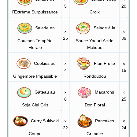
5
20
l'Extrême Surpuissance
Croix
Salade en
Salade à la
×
×
25
35
Couches Tempête
Sauce Yaourt Acide
Florale
Malique
Cookies au
Flan Fruité
×
×
4
15
Gingembre Impassible
Rondoudou
Gâteau au
Macarons
×
×
8
25
Soja Ciel Gris
Don Floral
Curry Sukiyaki
Pancakes
×
×
22
24
Coupe
Grimace