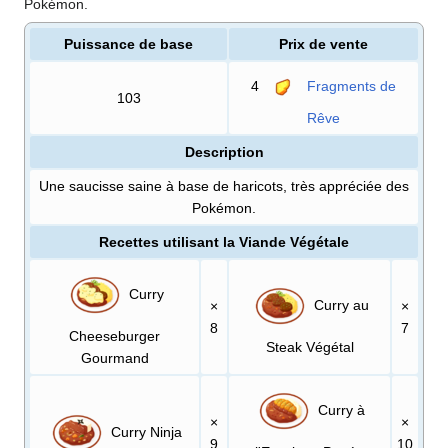
Pokémon.
Puissance de base
Prix de vente
4
Fragments de
103
Rêve
Description
Une saucisse saine à base de haricots, très appréciée des
Pokémon.
Recettes utilisant la Viande Végétale
Curry
Curry au
×
×
8
7
Cheeseburger
Steak Végétal
Gourmand
Curry à
×
×
Curry Ninja
9
10