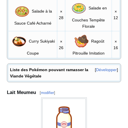
Salade en
Salade à la
×
×
28
12
Couches Tempête
Sauce Café Acharné
Florale
Curry Sukiyaki
Ragoût
×
×
26
16
Coupe
Pitrouille Imitation
Liste des Pokémon pouvant ramasser la
Développer
Viande Végétale
Lait Meumeu
[
modifier
]