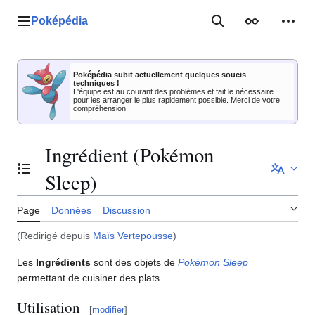
Aller
au
Poképédia
Menu principal
Rechercher
Apparence
Outil
contenu
Poképédia subit actuellement quelques soucis
techniques !
L'équipe est au courant des problèmes et fait le nécessaire
pour les arranger le plus rapidement possible. Merci de votre
compréhension !
Ingrédient (Pokémon
Basculer la table des matières
Sleep)
Page
Données
Discussion
(Redirigé depuis
Maïs Vertepousse
)
Les
Ingrédients
sont des objets de
Pokémon Sleep
permettant de cuisiner des plats.
Utilisation
[
modifier
]