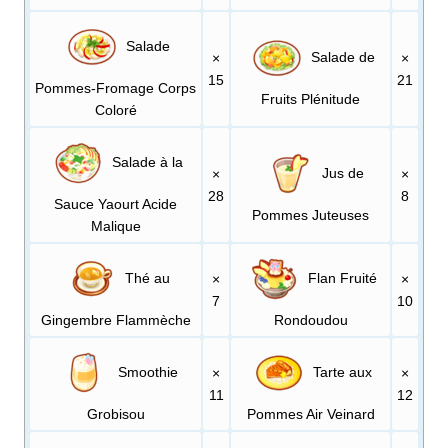
Salade
Salade de
×
×
15
21
Pommes-Fromage Corps
Fruits Plénitude
Coloré
Salade à la
Jus de
×
×
28
8
Sauce Yaourt Acide
Pommes Juteuses
Malique
Thé au
Flan Fruité
×
×
7
10
Gingembre Flammèche
Rondoudou
Smoothie
Tarte aux
×
×
11
12
Grobisou
Pommes Air Veinard