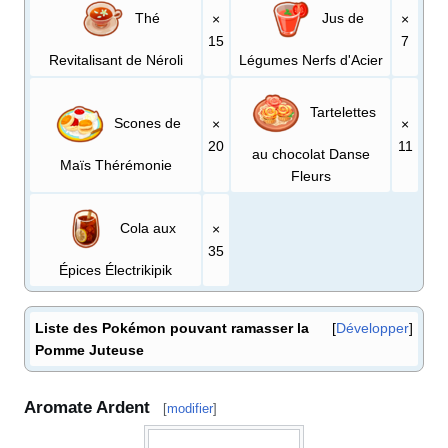
Thé
Jus de
×
×
15
7
Revitalisant de Néroli
Légumes Nerfs d'Acier
Tartelettes
Scones de
×
×
20
11
au chocolat Danse
Maïs Thérémonie
Fleurs
Cola aux
×
35
Épices Électrikipik
Liste des Pokémon pouvant ramasser la
Développer
Pomme Juteuse
Aromate Ardent
[
modifier
]