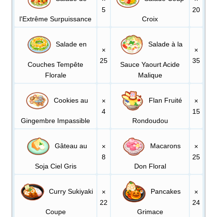
5
20
l'Extrême Surpuissance
Croix
Salade en
Salade à la
×
×
25
35
Couches Tempête
Sauce Yaourt Acide
Florale
Malique
Cookies au
Flan Fruité
×
×
4
15
Gingembre Impassible
Rondoudou
Gâteau au
Macarons
×
×
8
25
Soja Ciel Gris
Don Floral
Curry Sukiyaki
Pancakes
×
×
22
24
Coupe
Grimace