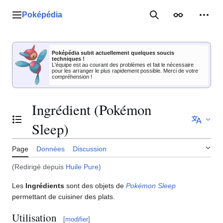
Aller
au
Poképédia
Menu principal
Rechercher
Apparence
Outil
contenu
Poképédia subit actuellement quelques soucis
techniques !
L'équipe est au courant des problèmes et fait le nécessaire
pour les arranger le plus rapidement possible. Merci de votre
compréhension !
Ingrédient (Pokémon
Basculer la table des matières
Sleep)
Page
Données
Discussion
(Redirigé depuis
Huile Pure
)
Les
Ingrédients
sont des objets de
Pokémon Sleep
permettant de cuisiner des plats.
Utilisation
[
modifier
]