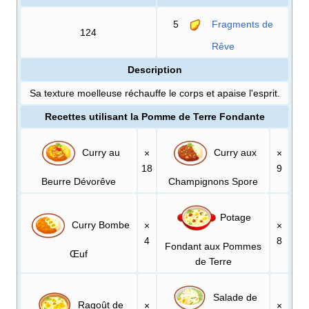
5
Fragments de
124
Rêve
Description
Sa texture moelleuse réchauffe le corps et apaise l'esprit.
Recettes utilisant la Pomme de Terre Fondante
Curry au
Curry aux
×
×
18
9
Beurre Dévorêve
Champignons Spore
Potage
Curry Bombe
×
×
4
8
Fondant aux Pommes
Œuf
de Terre
Salade de
Ragoût de
×
×