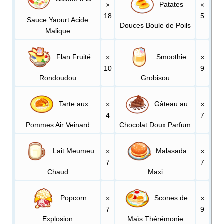
Patates
×
×
18
5
Sauce Yaourt Acide
Douces Boule de Poils
Malique
Flan Fruité
Smoothie
×
×
10
9
Rondoudou
Grobisou
Tarte aux
Gâteau au
×
×
4
7
Pommes Air Veinard
Chocolat Doux Parfum
Lait Meumeu
Malasada
×
×
7
7
Chaud
Maxi
Popcorn
Scones de
×
×
7
9
Explosion
Maïs Thérémonie