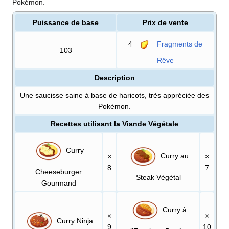
Pokémon.
Puissance de base
Prix de vente
4
Fragments de
103
Rêve
Description
Une saucisse saine à base de haricots, très appréciée des
Pokémon.
Recettes utilisant la Viande Végétale
Curry
Curry au
×
×
8
7
Cheeseburger
Steak Végétal
Gourmand
Curry à
×
×
Curry Ninja
9
10