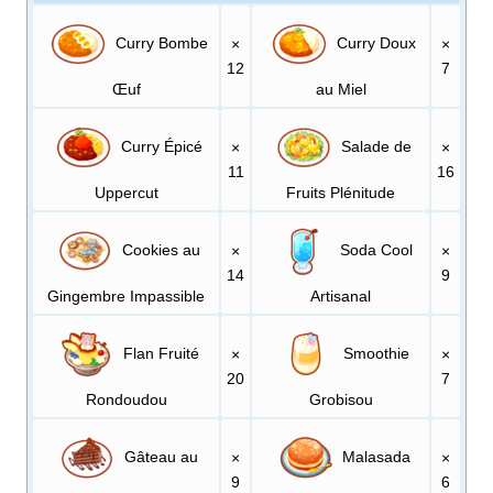
Curry Bombe
Curry Doux
×
×
12
7
Œuf
au Miel
Curry Épicé
Salade de
×
×
11
16
Uppercut
Fruits Plénitude
Cookies au
Soda Cool
×
×
14
9
Gingembre Impassible
Artisanal
Flan Fruité
Smoothie
×
×
20
7
Rondoudou
Grobisou
Gâteau au
Malasada
×
×
9
6