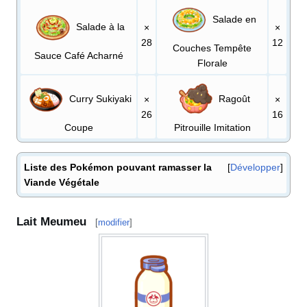
Salade en
Salade à la
×
×
28
12
Couches Tempête
Sauce Café Acharné
Florale
Curry Sukiyaki
Ragoût
×
×
26
16
Coupe
Pitrouille Imitation
Liste des Pokémon pouvant ramasser la
Développer
Viande Végétale
Lait Meumeu
[
modifier
]