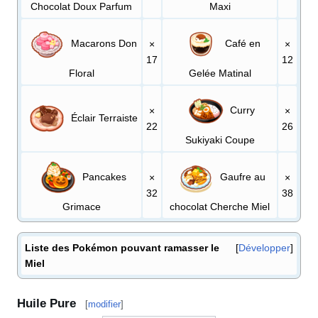
Chocolat Doux Parfum
Maxi
Macarons Don
Café en
×
×
17
12
Floral
Gelée Matinal
Curry
×
×
Éclair Terraiste
22
26
Sukiyaki Coupe
Pancakes
Gaufre au
×
×
32
38
Grimace
chocolat Cherche Miel
Liste des Pokémon pouvant ramasser le
Développer
Miel
Huile Pure
[
modifier
]