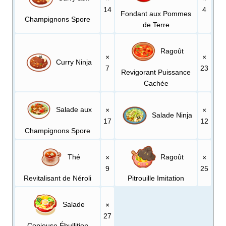
14
4
Fondant aux Pommes
Champignons Spore
de Terre
Ragoût
×
×
Curry Ninja
7
23
Revigorant Puissance
Cachée
Salade aux
×
×
Salade Ninja
17
12
Champignons Spore
Thé
Ragoût
×
×
9
25
Revitalisant de Néroli
Pitrouille Imitation
Salade
×
27
Copieuse Ébullition