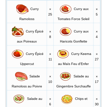
Curry
Curry aux
×
×
25
5
Ramoloss
Tomates Force Soleil
Curry Épicé
Curry aux
×
×
8
4
aux Poireaux
Haricots Gonflette
Curry Épicé
Curry Keema
×
×
11
27
Uppercut
au Maïs Feu d'Enfer
Salade
Salade au
×
×
10
17
Ramoloss au Poivre
Gingembre Surchauffe
Salade au
Chips et
×
×
6
30