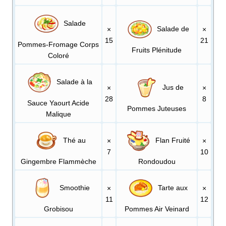
Salade
Salade de
×
×
15
21
Pommes-Fromage Corps
Fruits Plénitude
Coloré
Salade à la
Jus de
×
×
28
8
Sauce Yaourt Acide
Pommes Juteuses
Malique
Thé au
Flan Fruité
×
×
7
10
Gingembre Flammèche
Rondoudou
Smoothie
Tarte aux
×
×
11
12
Grobisou
Pommes Air Veinard