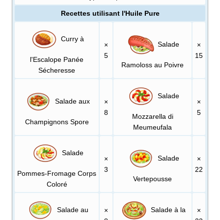
Recettes utilisant l'Huile Pure
Curry à
Salade
×
×
5
15
l'Escalope Panée
Ramoloss au Poivre
Sécheresse
Salade
Salade aux
×
×
8
5
Mozzarella di
Champignons Spore
Meumeufala
Salade
Salade
×
×
3
22
Pommes-Fromage Corps
Vertepousse
Coloré
Salade au
Salade à la
×
×