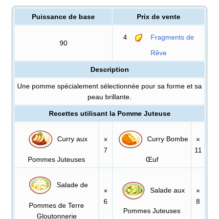
Puissance de base
Prix de vente
4
Fragments de
90
Rêve
Description
Une pomme spécialement sélectionnée pour sa forme et sa
peau brillante.
Recettes utilisant la Pomme Juteuse
Curry aux
Curry Bombe
×
×
7
11
Pommes Juteuses
Œuf
Salade de
Salade aux
×
×
6
8
Pommes de Terre
Pommes Juteuses
Gloutonnerie