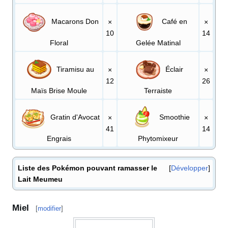
Macarons Don
Café en
×
×
10
14
Floral
Gelée Matinal
Tiramisu au
Éclair
×
×
12
26
Maïs Brise Moule
Terraiste
Gratin d'Avocat
Smoothie
×
×
41
14
Engrais
Phytomixeur
Liste des Pokémon pouvant ramasser le
Développer
Lait Meumeu
Miel
[
modifier
]