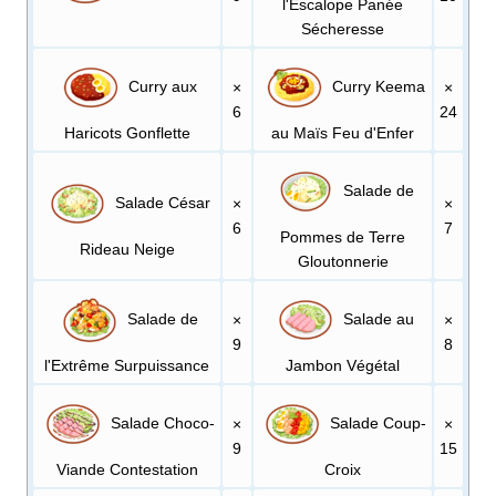
l'Escalope Panée
Sécheresse
Curry aux
Curry Keema
×
×
6
24
Haricots Gonflette
au Maïs Feu d'Enfer
Salade de
Salade César
×
×
6
7
Pommes de Terre
Rideau Neige
Gloutonnerie
Salade de
Salade au
×
×
9
8
l'Extrême Surpuissance
Jambon Végétal
Salade Choco-
Salade Coup-
×
×
9
15
Viande Contestation
Croix