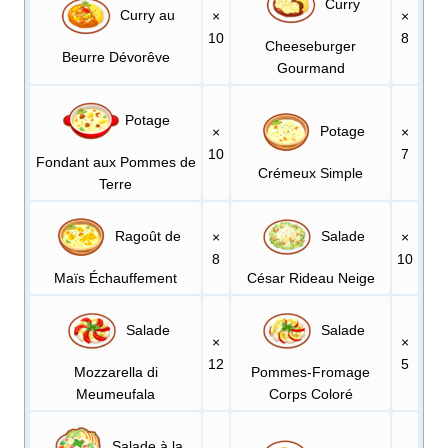
Curry
Curry au
×
×
10
8
Cheeseburger
Beurre Dévorêve
Gourmand
Potage
Potage
×
×
10
7
Fondant aux Pommes de
Crémeux Simple
Terre
Ragoût de
Salade
×
×
8
10
Maïs Échauffement
César Rideau Neige
Salade
Salade
×
×
12
5
Mozzarella di
Pommes-Fromage
Meumeufala
Corps Coloré
Salade à la