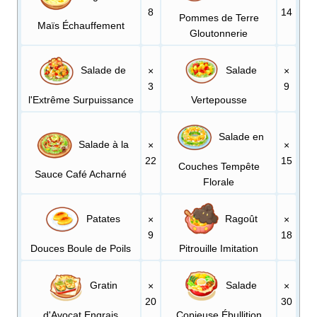
8
14
Pommes de Terre
Maïs Échauffement
Gloutonnerie
Salade de
Salade
×
×
3
9
l'Extrême Surpuissance
Vertepousse
Salade en
Salade à la
×
×
22
15
Couches Tempête
Sauce Café Acharné
Florale
Patates
Ragoût
×
×
9
18
Douces Boule de Poils
Pitrouille Imitation
Gratin
Salade
×
×
20
30
d'Avocat Engrais
Copieuse Ébullition