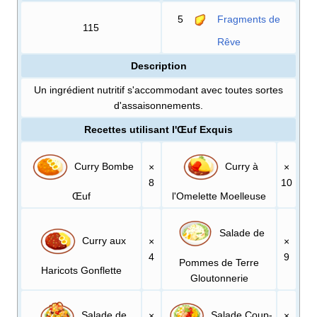
5
Fragments de
115
Rêve
Description
Un ingrédient nutritif s'accommodant avec toutes sortes
d'assaisonnements.
Recettes utilisant l'Œuf Exquis
Curry Bombe
Curry à
×
×
8
10
Œuf
l'Omelette Moelleuse
Salade de
Curry aux
×
×
4
9
Pommes de Terre
Haricots Gonflette
Gloutonnerie
Salade de
Salade Coup-
×
×