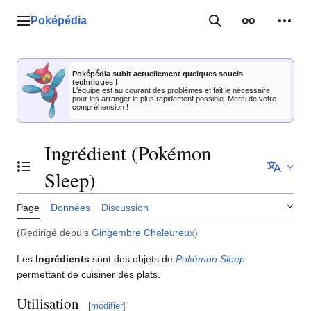
Aller
au
Poképédia
Menu principal
Rechercher
Apparence
Outil
contenu
Poképédia subit actuellement quelques soucis
techniques !
L'équipe est au courant des problèmes et fait le nécessaire
pour les arranger le plus rapidement possible. Merci de votre
compréhension !
Ingrédient (Pokémon
Basculer la table des matières
Sleep)
Page
Données
Discussion
(Redirigé depuis
Gingembre Chaleureux
)
Les
Ingrédients
sont des objets de
Pokémon Sleep
permettant de cuisiner des plats.
Utilisation
[
modifier
]