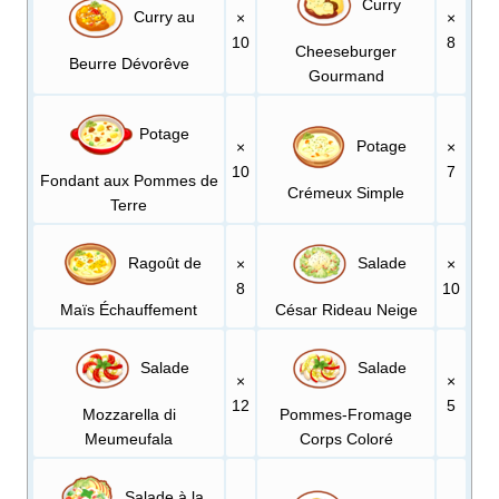
Curry
Curry au
×
×
10
8
Cheeseburger
Beurre Dévorêve
Gourmand
Potage
Potage
×
×
10
7
Fondant aux Pommes de
Crémeux Simple
Terre
Ragoût de
Salade
×
×
8
10
Maïs Échauffement
César Rideau Neige
Salade
Salade
×
×
12
5
Mozzarella di
Pommes-Fromage
Meumeufala
Corps Coloré
Salade à la