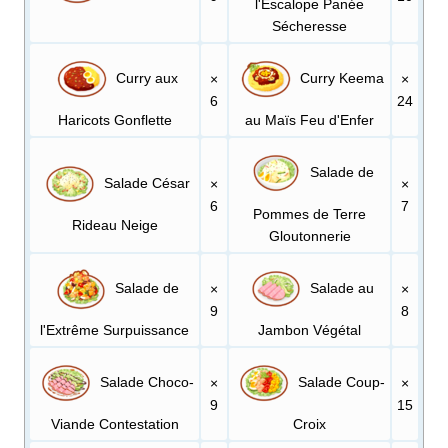
l'Escalope Panée
Sécheresse
Curry aux
Curry Keema
×
×
6
24
Haricots Gonflette
au Maïs Feu d'Enfer
Salade de
Salade César
×
×
6
7
Pommes de Terre
Rideau Neige
Gloutonnerie
Salade de
Salade au
×
×
9
8
l'Extrême Surpuissance
Jambon Végétal
Salade Choco-
Salade Coup-
×
×
9
15
Viande Contestation
Croix