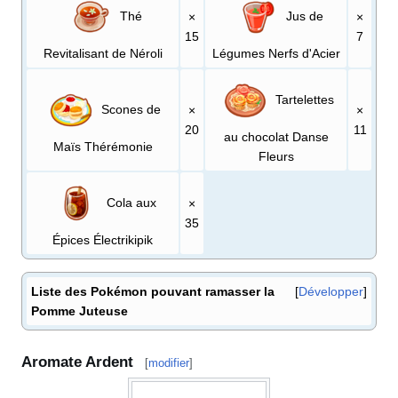
Thé
Jus de
×
×
15
7
Revitalisant de Néroli
Légumes Nerfs d'Acier
Tartelettes
Scones de
×
×
20
11
au chocolat Danse
Maïs Thérémonie
Fleurs
Cola aux
×
35
Épices Électrikipik
Liste des Pokémon pouvant ramasser la
Développer
Pomme Juteuse
Aromate Ardent
[
modifier
]