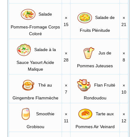
Salade
Salade de
×
×
15
21
Pommes-Fromage Corps
Fruits Plénitude
Coloré
Salade à la
Jus de
×
×
28
8
Sauce Yaourt Acide
Pommes Juteuses
Malique
Thé au
Flan Fruité
×
×
7
10
Gingembre Flammèche
Rondoudou
Smoothie
Tarte aux
×
×
11
12
Grobisou
Pommes Air Veinard