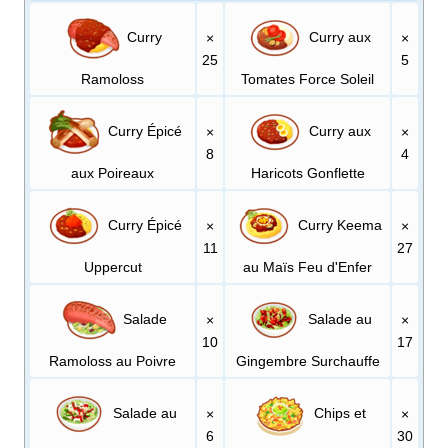
Curry
Curry aux
×
×
25
5
Ramoloss
Tomates Force Soleil
Curry Épicé
Curry aux
×
×
8
4
aux Poireaux
Haricots Gonflette
Curry Épicé
Curry Keema
×
×
11
27
Uppercut
au Maïs Feu d'Enfer
Salade
Salade au
×
×
10
17
Ramoloss au Poivre
Gingembre Surchauffe
Salade au
Chips et
×
×
6
30