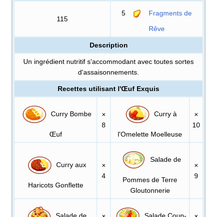
5
Fragments de
115
Rêve
Description
Un ingrédient nutritif s'accommodant avec toutes sortes
d'assaisonnements.
Recettes utilisant l'Œuf Exquis
Curry Bombe
Curry à
×
×
8
10
Œuf
l'Omelette Moelleuse
Salade de
Curry aux
×
×
4
9
Pommes de Terre
Haricots Gonflette
Gloutonnerie
Salade de
Salade Coup-
×
×