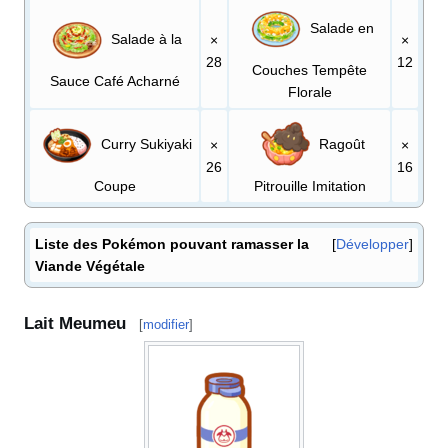
Salade en
Salade à la
×
×
28
12
Couches Tempête
Sauce Café Acharné
Florale
Curry Sukiyaki
Ragoût
×
×
26
16
Coupe
Pitrouille Imitation
Liste des Pokémon pouvant ramasser la
Développer
Viande Végétale
Lait Meumeu
[
modifier
]