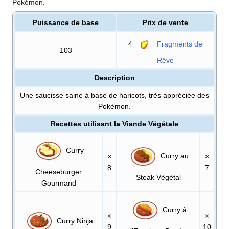
Pokémon.
Puissance de base
Prix de vente
4
Fragments de
103
Rêve
Description
Une saucisse saine à base de haricots, très appréciée des
Pokémon.
Recettes utilisant la Viande Végétale
Curry
Curry au
×
×
8
7
Cheeseburger
Steak Végétal
Gourmand
Curry à
×
×
Curry Ninja
9
10