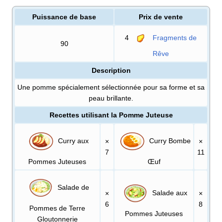
Puissance de base
Prix de vente
4
Fragments de
90
Rêve
Description
Une pomme spécialement sélectionnée pour sa forme et sa
peau brillante.
Recettes utilisant la Pomme Juteuse
Curry aux
Curry Bombe
×
×
7
11
Pommes Juteuses
Œuf
Salade de
Salade aux
×
×
6
8
Pommes de Terre
Pommes Juteuses
Gloutonnerie