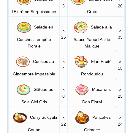
5
20
l'Extrême Surpuissance
Croix
Salade en
Salade à la
×
×
25
35
Couches Tempête
Sauce Yaourt Acide
Florale
Malique
Cookies au
Flan Fruité
×
×
4
15
Gingembre Impassible
Rondoudou
Gâteau au
Macarons
×
×
8
25
Soja Ciel Gris
Don Floral
Curry Sukiyaki
Pancakes
×
×
22
24
Coupe
Grimace