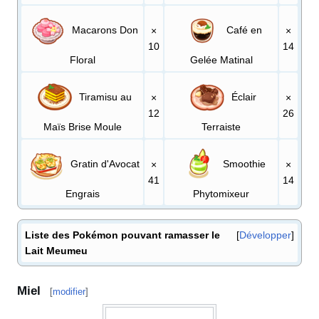
Macarons Don
Café en
×
×
10
14
Floral
Gelée Matinal
Tiramisu au
Éclair
×
×
12
26
Maïs Brise Moule
Terraiste
Gratin d'Avocat
Smoothie
×
×
41
14
Engrais
Phytomixeur
Liste des Pokémon pouvant ramasser le
Développer
Lait Meumeu
Miel
[
modifier
]