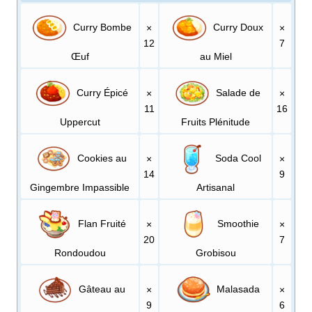
Curry Bombe
Curry Doux
×
×
12
7
Œuf
au Miel
Curry Épicé
Salade de
×
×
11
16
Uppercut
Fruits Plénitude
Cookies au
Soda Cool
×
×
14
9
Gingembre Impassible
Artisanal
Flan Fruité
Smoothie
×
×
20
7
Rondoudou
Grobisou
Gâteau au
Malasada
×
×
9
6