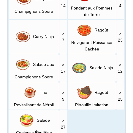
14
4
Fondant aux Pommes
Champignons Spore
de Terre
Ragoût
×
×
Curry Ninja
7
23
Revigorant Puissance
Cachée
Salade aux
×
×
Salade Ninja
17
12
Champignons Spore
Thé
Ragoût
×
×
9
25
Revitalisant de Néroli
Pitrouille Imitation
Salade
×
27
Copieuse Ébullition