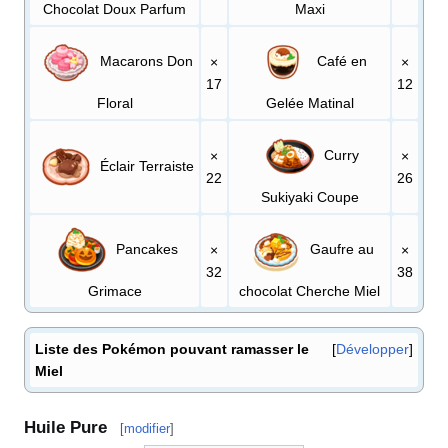
Chocolat Doux Parfum
Maxi
Macarons Don
Café en
×
×
17
12
Floral
Gelée Matinal
Curry
×
×
Éclair Terraiste
22
26
Sukiyaki Coupe
Pancakes
Gaufre au
×
×
32
38
Grimace
chocolat Cherche Miel
Liste des Pokémon pouvant ramasser le
Développer
Miel
Huile Pure
[
modifier
]