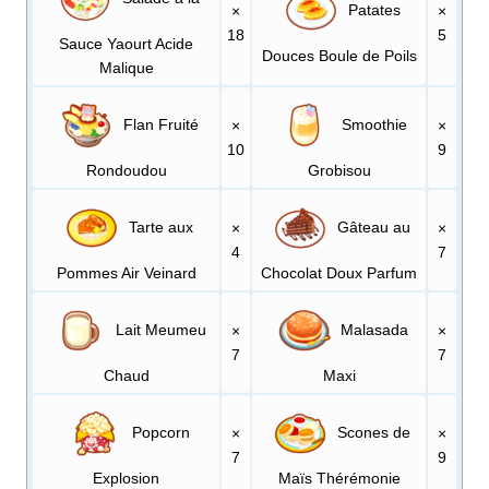
Patates
×
×
18
5
Sauce Yaourt Acide
Douces Boule de Poils
Malique
Flan Fruité
Smoothie
×
×
10
9
Rondoudou
Grobisou
Tarte aux
Gâteau au
×
×
4
7
Pommes Air Veinard
Chocolat Doux Parfum
Lait Meumeu
Malasada
×
×
7
7
Chaud
Maxi
Popcorn
Scones de
×
×
7
9
Explosion
Maïs Thérémonie