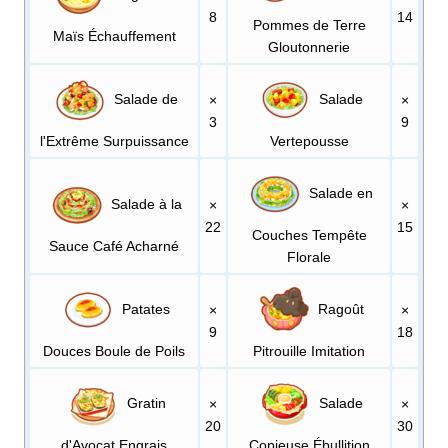
8
14
Pommes de Terre
Maïs Échauffement
Gloutonnerie
Salade de
Salade
×
×
3
9
l'Extrême Surpuissance
Vertepousse
Salade en
Salade à la
×
×
22
15
Couches Tempête
Sauce Café Acharné
Florale
Patates
Ragoût
×
×
9
18
Douces Boule de Poils
Pitrouille Imitation
Gratin
Salade
×
×
20
30
d'Avocat Engrais
Copieuse Ébullition