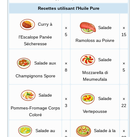
Recettes utilisant l'Huile Pure
Curry à
Salade
×
×
5
15
l'Escalope Panée
Ramoloss au Poivre
Sécheresse
Salade
Salade aux
×
×
8
5
Mozzarella di
Champignons Spore
Meumeufala
Salade
Salade
×
×
3
22
Pommes-Fromage Corps
Vertepousse
Coloré
Salade au
Salade à la
×
×