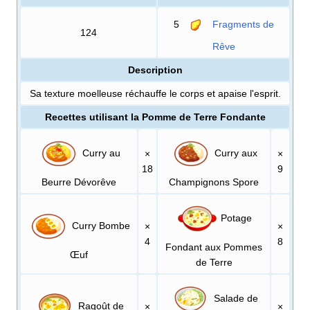
5
Fragments de
124
Rêve
Description
Sa texture moelleuse réchauffe le corps et apaise l'esprit.
Recettes utilisant la Pomme de Terre Fondante
Curry au
Curry aux
×
×
18
9
Beurre Dévorêve
Champignons Spore
Potage
Curry Bombe
×
×
4
8
Fondant aux Pommes
Œuf
de Terre
Salade de
Ragoût de
×
×