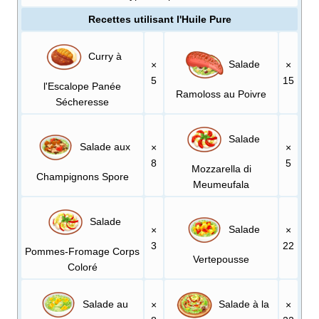
Recettes utilisant l'Huile Pure
Curry à
Salade
×
×
5
15
l'Escalope Panée
Ramoloss au Poivre
Sécheresse
Salade
Salade aux
×
×
8
5
Mozzarella di
Champignons Spore
Meumeufala
Salade
Salade
×
×
3
22
Pommes-Fromage Corps
Vertepousse
Coloré
Salade au
Salade à la
×
×