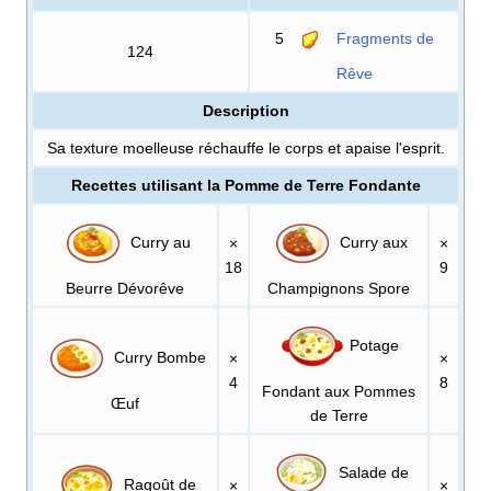
5
Fragments de
124
Rêve
Description
Sa texture moelleuse réchauffe le corps et apaise l'esprit.
Recettes utilisant la Pomme de Terre Fondante
Curry au
Curry aux
×
×
18
9
Beurre Dévorêve
Champignons Spore
Potage
Curry Bombe
×
×
4
8
Fondant aux Pommes
Œuf
de Terre
Salade de
Ragoût de
×
×