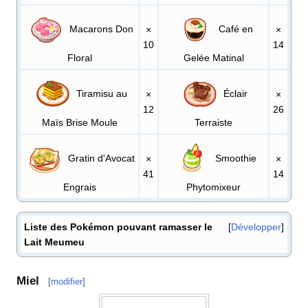
Macarons Don
Café en
×
×
10
14
Floral
Gelée Matinal
Tiramisu au
Éclair
×
×
12
26
Maïs Brise Moule
Terraiste
Gratin d'Avocat
Smoothie
×
×
41
14
Engrais
Phytomixeur
Liste des Pokémon pouvant ramasser le
Développer
Lait Meumeu
Miel
[
modifier
]