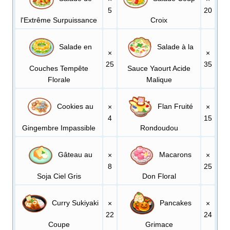
5
20
l'Extrême Surpuissance
Croix
Salade en
Salade à la
×
×
25
35
Couches Tempête
Sauce Yaourt Acide
Florale
Malique
Cookies au
Flan Fruité
×
×
4
15
Gingembre Impassible
Rondoudou
Gâteau au
Macarons
×
×
8
25
Soja Ciel Gris
Don Floral
Curry Sukiyaki
Pancakes
×
×
22
24
Coupe
Grimace