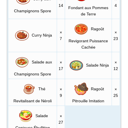
14
4
Fondant aux Pommes
Champignons Spore
de Terre
Ragoût
×
×
Curry Ninja
7
23
Revigorant Puissance
Cachée
Salade aux
×
×
Salade Ninja
17
12
Champignons Spore
Thé
Ragoût
×
×
9
25
Revitalisant de Néroli
Pitrouille Imitation
Salade
×
27
Copieuse Ébullition