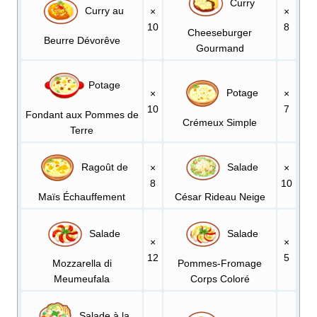
Curry
Curry au
×
×
10
8
Cheeseburger
Beurre Dévorêve
Gourmand
Potage
Potage
×
×
10
7
Fondant aux Pommes de
Crémeux Simple
Terre
Ragoût de
Salade
×
×
8
10
Maïs Échauffement
César Rideau Neige
Salade
Salade
×
×
12
5
Mozzarella di
Pommes-Fromage
Meumeufala
Corps Coloré
Salade à la