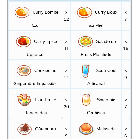
Curry Bombe
Curry Doux
×
×
12
7
Œuf
au Miel
Curry Épicé
Salade de
×
×
11
16
Uppercut
Fruits Plénitude
Cookies au
Soda Cool
×
×
14
9
Gingembre Impassible
Artisanal
Flan Fruité
Smoothie
×
×
20
7
Rondoudou
Grobisou
Gâteau au
Malasada
×
×
9
6