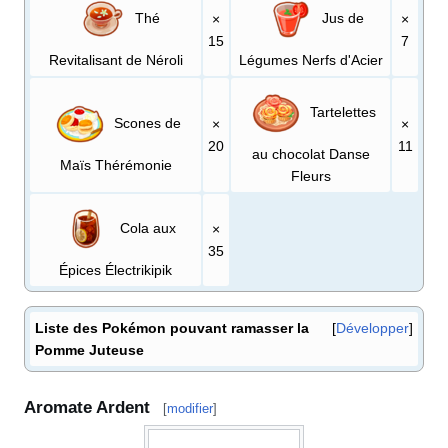
Thé
Jus de
×
×
15
7
Revitalisant de Néroli
Légumes Nerfs d'Acier
Tartelettes
Scones de
×
×
20
11
au chocolat Danse
Maïs Thérémonie
Fleurs
Cola aux
×
35
Épices Électrikipik
Liste des Pokémon pouvant ramasser la
Développer
Pomme Juteuse
Aromate Ardent
[
modifier
]