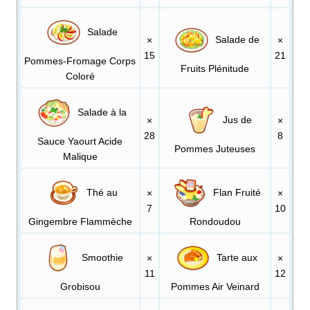
Salade
Salade de
×
×
15
21
Pommes-Fromage Corps
Fruits Plénitude
Coloré
Salade à la
Jus de
×
×
28
8
Sauce Yaourt Acide
Pommes Juteuses
Malique
Thé au
Flan Fruité
×
×
7
10
Gingembre Flammèche
Rondoudou
Smoothie
Tarte aux
×
×
11
12
Grobisou
Pommes Air Veinard