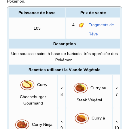
Pokémon.
Puissance de base
Prix de vente
4
Fragments de
103
Rêve
Description
Une saucisse saine à base de haricots, très appréciée des
Pokémon.
Recettes utilisant la Viande Végétale
Curry
Curry au
×
×
8
7
Cheeseburger
Steak Végétal
Gourmand
Curry à
×
×
Curry Ninja
9
10