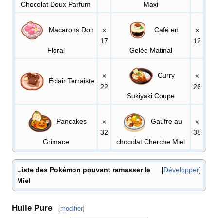
Chocolat Doux Parfum
Maxi
Macarons Don
Café en
×
×
17
12
Floral
Gelée Matinal
Curry
×
×
Éclair Terraiste
22
26
Sukiyaki Coupe
Pancakes
Gaufre au
×
×
32
38
Grimace
chocolat Cherche Miel
Liste des Pokémon pouvant ramasser le
Développer
Miel
Huile Pure
[
modifier
]