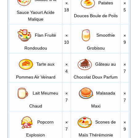
Patates
×
×
18
5
Sauce Yaourt Acide
Douces Boule de Poils
Malique
Flan Fruité
Smoothie
×
×
10
9
Rondoudou
Grobisou
Tarte aux
Gâteau au
×
×
4
7
Pommes Air Veinard
Chocolat Doux Parfum
Lait Meumeu
Malasada
×
×
7
7
Chaud
Maxi
Popcorn
Scones de
×
×
7
9
Explosion
Maïs Thérémonie