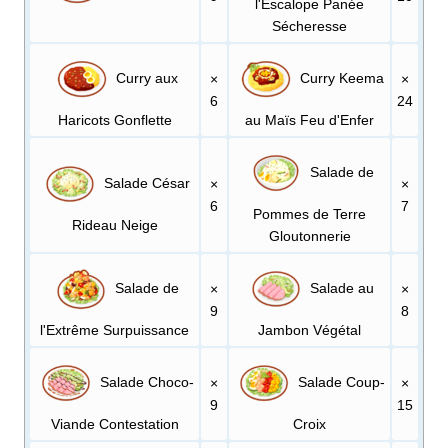
l'Escalope Panée
Sécheresse
Curry aux
Curry Keema
×
×
6
24
Haricots Gonflette
au Maïs Feu d'Enfer
Salade de
Salade César
×
×
6
7
Pommes de Terre
Rideau Neige
Gloutonnerie
Salade de
Salade au
×
×
9
8
l'Extrême Surpuissance
Jambon Végétal
Salade Choco-
Salade Coup-
×
×
9
15
Viande Contestation
Croix