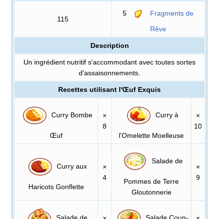
5
Fragments de
115
Rêve
Description
Un ingrédient nutritif s'accommodant avec toutes sortes
d'assaisonnements.
Recettes utilisant l'Œuf Exquis
Curry Bombe
Curry à
×
×
8
10
Œuf
l'Omelette Moelleuse
Salade de
Curry aux
×
×
4
9
Pommes de Terre
Haricots Gonflette
Gloutonnerie
Salade de
Salade Coup-
×
×