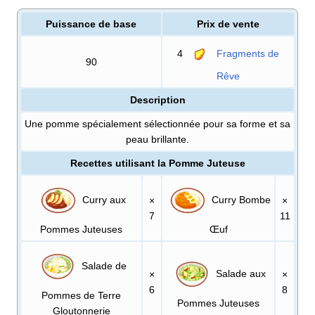
Puissance de base
Prix de vente
4
Fragments de
90
Rêve
Description
Une pomme spécialement sélectionnée pour sa forme et sa
peau brillante.
Recettes utilisant la Pomme Juteuse
Curry aux
Curry Bombe
×
×
7
11
Pommes Juteuses
Œuf
Salade de
Salade aux
×
×
6
8
Pommes de Terre
Pommes Juteuses
Gloutonnerie