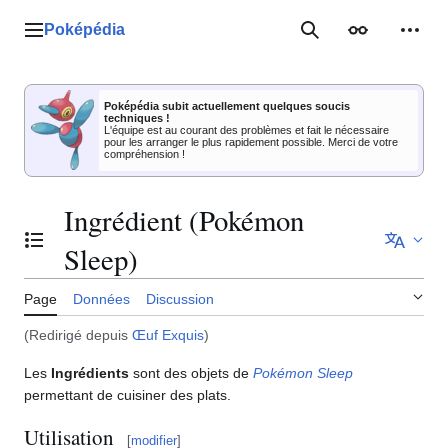
Aller
au
Poképédia
Menu principal
Rechercher
Apparence
Outil
contenu
Poképédia subit actuellement quelques soucis
techniques !
L'équipe est au courant des problèmes et fait le nécessaire
pour les arranger le plus rapidement possible. Merci de votre
compréhension !
Ingrédient (Pokémon
Basculer la table des matières
Sleep)
Page
Données
Discussion
(Redirigé depuis
Œuf Exquis
)
Les
Ingrédients
sont des objets de
Pokémon Sleep
permettant de cuisiner des plats.
Utilisation
[
modifier
]