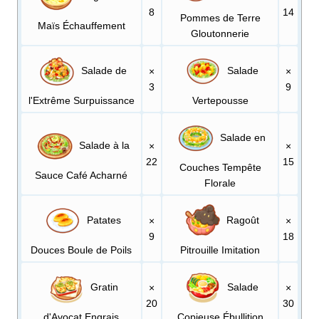
8
14
Pommes de Terre
Maïs Échauffement
Gloutonnerie
Salade de
Salade
×
×
3
9
l'Extrême Surpuissance
Vertepousse
Salade en
Salade à la
×
×
22
15
Couches Tempête
Sauce Café Acharné
Florale
Patates
Ragoût
×
×
9
18
Douces Boule de Poils
Pitrouille Imitation
Gratin
Salade
×
×
20
30
d'Avocat Engrais
Copieuse Ébullition