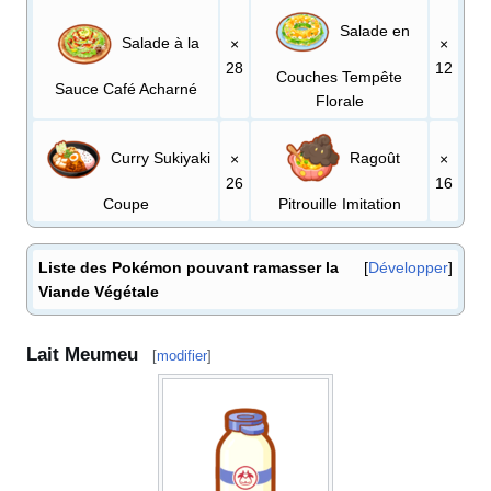
Salade en
Salade à la
×
×
28
12
Couches Tempête
Sauce Café Acharné
Florale
Curry Sukiyaki
Ragoût
×
×
26
16
Coupe
Pitrouille Imitation
Liste des Pokémon pouvant ramasser la
Développer
Viande Végétale
Lait Meumeu
[
modifier
]