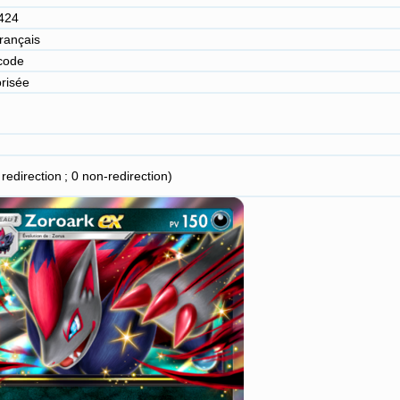
424
 français
code
risée
 redirection ; 0 non-redirection)