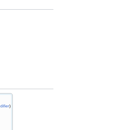
difier
)