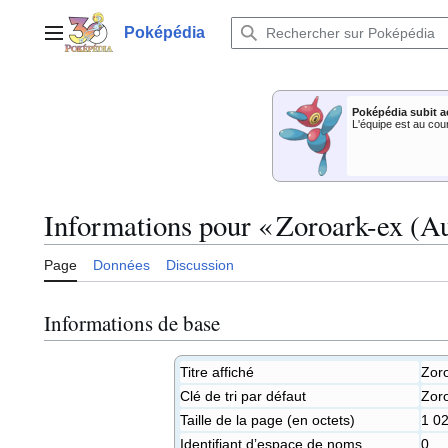
Aller
au
Poképédia
Menu principal
contenu
Poképédia subit a
L'équipe est au cou
Informations pour « Zoroark-ex (Au
Page
Données
Discussion
Informations de base
Titre affiché
Zoro
Clé de tri par défaut
Zoro
Taille de la page (en octets)
1 0
Identifiant dʼespace de noms
0