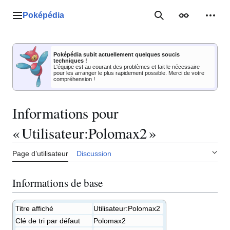
Aller
au
Poképédia
Menu principal
Rechercher
Apparence
Outil
contenu
Poképédia subit actuellement quelques soucis
techniques !
L'équipe est au courant des problèmes et fait le nécessaire
pour les arranger le plus rapidement possible. Merci de votre
compréhension !
Informations pour
« Utilisateur:Polomax2 »
Page d’utilisateur
Discussion
Informations de base
Titre affiché
Utilisateur:Polomax2
Clé de tri par défaut
Polomax2