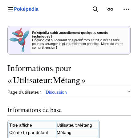
Aller
au
Poképédia
Menu principal
Rechercher
Apparence
Outil
contenu
Poképédia subit actuellement quelques soucis
techniques !
L'équipe est au courant des problèmes et fait le nécessaire
pour les arranger le plus rapidement possible. Merci de votre
compréhension !
Informations pour
« Utilisateur:Métang »
Page d’utilisateur
Discussion
Informations de base
Titre affiché
Utilisateur:Métang
Clé de tri par défaut
Métang