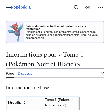
Aller
au
Poképédia
Menu principal
Rechercher
Apparence
Outil
contenu
Poképédia subit actuellement quelques soucis
techniques !
L'équipe est au courant des problèmes et fait le nécessaire
pour les arranger le plus rapidement possible. Merci de votre
compréhension !
Informations pour « Tome 1
(Pokémon Noir et Blanc) »
Page
Discussion
Informations de base
Tome 1 (Pokémon
Titre affiché
Noir et Blanc)