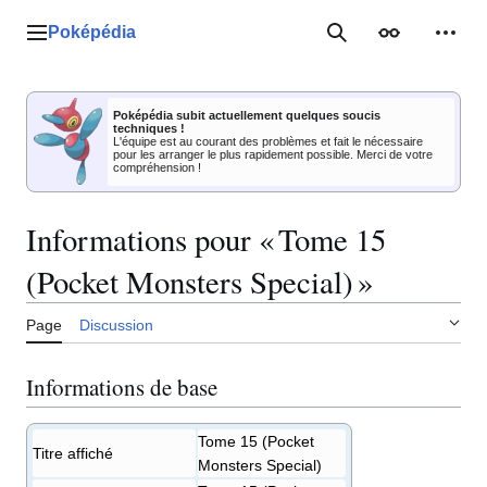
Aller
au
Poképédia
Menu principal
Rechercher
Apparence
Outil
contenu
Poképédia subit actuellement quelques soucis
techniques !
L'équipe est au courant des problèmes et fait le nécessaire
pour les arranger le plus rapidement possible. Merci de votre
compréhension !
Informations pour « Tome 15
(Pocket Monsters Special) »
Page
Discussion
Informations de base
Tome 15 (Pocket
Titre affiché
Monsters Special)