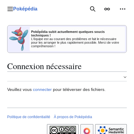
Aller
au
Poképédia
Menu principal
Rechercher
Apparence
Outil
contenu
Poképédia subit actuellement quelques soucis
techniques !
L'équipe est au courant des problèmes et fait le nécessaire
pour les arranger le plus rapidement possible. Merci de votre
compréhension !
Connexion nécessaire
Veuillez vous
connecter
pour téléverser des fichiers.
Politique de confidentialité
À propos de Poképédia