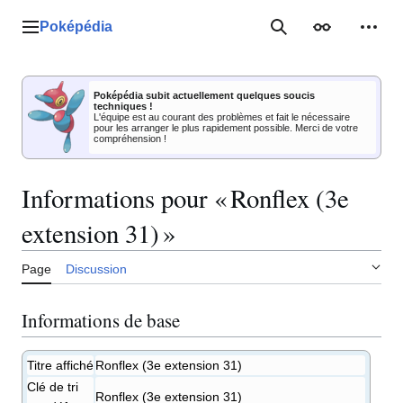
Aller
au
Poképédia
Menu principal
Rechercher
Apparence
Outil
contenu
Poképédia subit actuellement quelques soucis
techniques !
L'équipe est au courant des problèmes et fait le nécessaire
pour les arranger le plus rapidement possible. Merci de votre
compréhension !
Informations pour « Ronflex (3e
extension 31) »
Page
Discussion
Informations de base
Titre affiché
Ronflex (3e extension 31)
Clé de tri
Ronflex (3e extension 31)