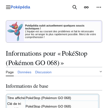
Aller
au
Poképédia
Menu principal
Rechercher
Apparence
Outil
contenu
Poképédia subit actuellement quelques soucis
techniques !
L'équipe est au courant des problèmes et fait le nécessaire
pour les arranger le plus rapidement possible. Merci de votre
compréhension !
Informations pour « PokéStop
(Pokémon GO 068) »
Page
Données
Discussion
Informations de base
Titre affiché
PokéStop (Pokémon GO 068)
Clé de tri
PokéStop (Pokémon GO 068)