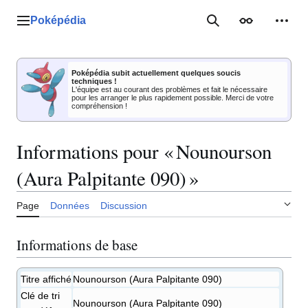
Aller
au
Poképédia
Menu principal
Rechercher
Apparence
Outil
contenu
Poképédia subit actuellement quelques soucis
techniques !
L'équipe est au courant des problèmes et fait le nécessaire
pour les arranger le plus rapidement possible. Merci de votre
compréhension !
Informations pour « Nounourson
(Aura Palpitante 090) »
Page
Données
Discussion
Informations de base
Titre affiché
Nounourson (Aura Palpitante 090)
Clé de tri
Nounourson (Aura Palpitante 090)