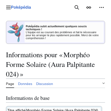
Aller
au
Poképédia
Menu principal
Rechercher
Apparence
Outil
contenu
Poképédia subit actuellement quelques soucis
techniques !
L'équipe est au courant des problèmes et fait le nécessaire
pour les arranger le plus rapidement possible. Merci de votre
compréhension !
Informations pour « Morphéo
Forme Solaire (Aura Palpitante
024) »
Page
Données
Discussion
Informations de base
Titre affiché
Morphéo Forme Solaire (Aura Palpitante 024)