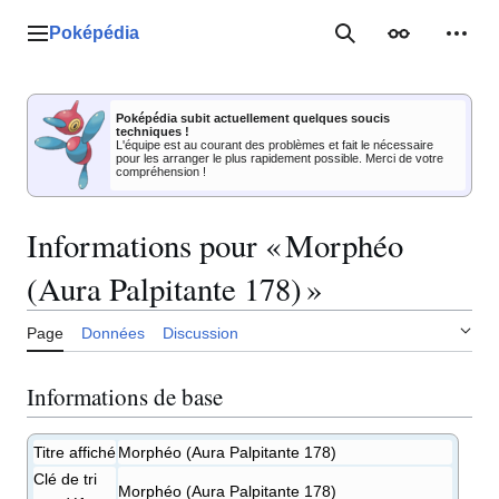
Aller
au
Poképédia
Menu principal
Rechercher
Apparence
Outil
contenu
Poképédia subit actuellement quelques soucis
techniques !
L'équipe est au courant des problèmes et fait le nécessaire
pour les arranger le plus rapidement possible. Merci de votre
compréhension !
Informations pour « Morphéo
(Aura Palpitante 178) »
Page
Données
Discussion
Informations de base
Titre affiché
Morphéo (Aura Palpitante 178)
Clé de tri
Morphéo (Aura Palpitante 178)