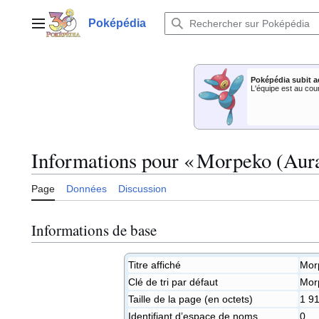
Aller
au
Poképédia
Menu principal
contenu
Poképédia subit a
L'équipe est au cou
Informations pour « Morpeko (Aura
Page
Données
Discussion
Informations de base
Titre affiché
Morp
Clé de tri par défaut
Morp
Taille de la page (en octets)
1 9
Identifiant dʼespace de noms
0