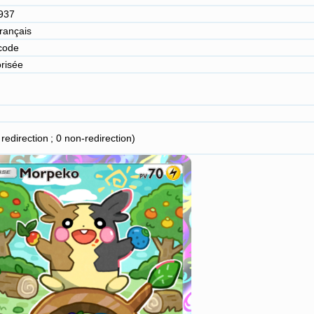
937
 français
code
risée
 redirection ; 0 non-redirection)