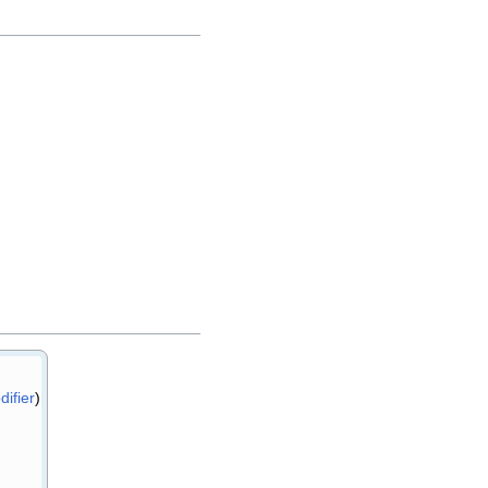
difier
)