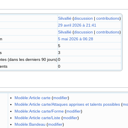
Silvallié
(
discussion
|
contributions
)
29 avril 2026 à 21:41
Silvallié
(
discussion
|
contributions
)
on
5 mai 2026 à 06:28
5
s
3
es (dans les derniers 90 jours)
0
ents
0
Modèle:Article carte
(
modifier
)
Modèle:Article carte/Attaques apprises et talents possibles
(
mo
Modèle:Article carte/Forme
(
modifier
)
Modèle:Article carte/Liste
(
modifier
)
Modèle:Bandeau
(
modifier
)