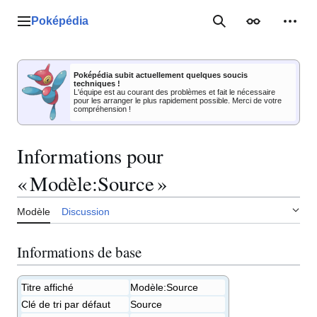
Aller
au
Poképédia
Menu principal
Rechercher
Apparence
Outil
contenu
Poképédia subit actuellement quelques soucis
techniques !
L'équipe est au courant des problèmes et fait le nécessaire
pour les arranger le plus rapidement possible. Merci de votre
compréhension !
Informations pour
« Modèle:Source »
Modèle
Discussion
Informations de base
Titre affiché
Modèle:Source
Clé de tri par défaut
Source