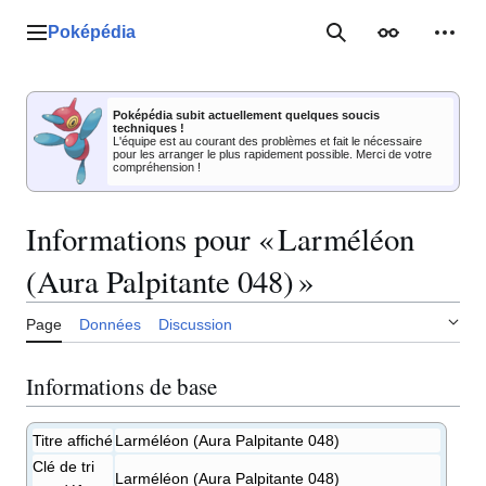
Aller
au
Poképédia
Menu principal
Rechercher
Apparence
Outil
contenu
Poképédia subit actuellement quelques soucis
techniques !
L'équipe est au courant des problèmes et fait le nécessaire
pour les arranger le plus rapidement possible. Merci de votre
compréhension !
Informations pour « Larméléon
(Aura Palpitante 048) »
Page
Données
Discussion
Informations de base
Titre affiché
Larméléon (Aura Palpitante 048)
Clé de tri
Larméléon (Aura Palpitante 048)