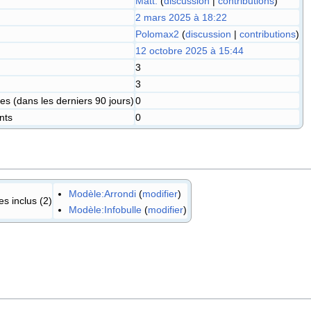
Matt.
(
discussion
|
contributions
)
2 mars 2025 à 18:22
Polomax2
(
discussion
|
contributions
)
12 octobre 2025 à 15:44
3
3
s (dans les derniers 90 jours)
0
nts
0
Modèle:Arrondi
(
modifier
)
s inclus (2)
Modèle:Infobulle
(
modifier
)