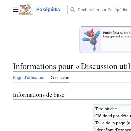
Aller
au
Poképédia
Menu principal
contenu
Poképédia subit a
L'équipe est au cou
Informations pour « Discussion uti
Page d’utilisateur
Discussion
Informations de base
Titre affiché
Clé de tri par défau
Taille de la page (e
Identifiant dʼespa