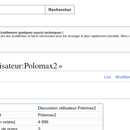
Rechercher
ctuellement quelques soucis techniques !
rant des problèmes et fait le nécessaire pour les arranger le plus rapidement possible. Merc
lisateur:Polomax2 »
Lire
Modifie
Discussion utilisateur:Polomax2
t
Polomax2
n octets)
4 896
ce de noms
3