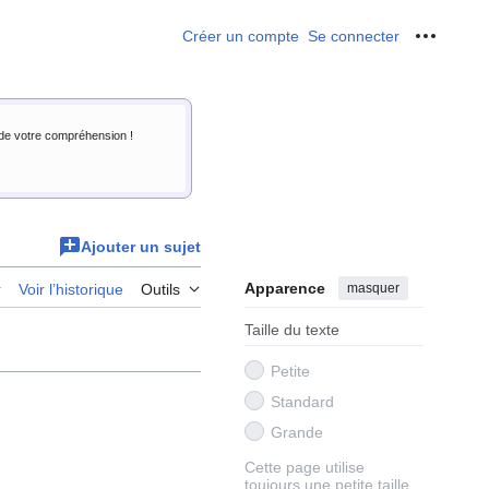
Créer un compte
Se connecter
Outils p
i de votre compréhension !
Ajouter un sujet
Apparence
masquer
r
Voir l’historique
Outils
Taille du texte
Petite
Standard
Grande
Cette page utilise
toujours une petite taille