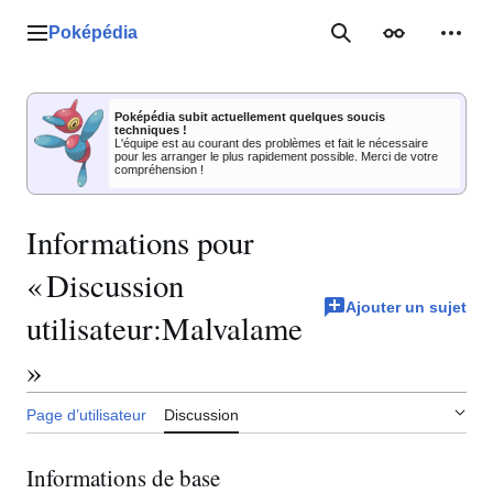
Aller
au
Poképédia
Menu principal
Rechercher
Apparence
Outil
contenu
Poképédia subit actuellement quelques soucis
techniques !
L'équipe est au courant des problèmes et fait le nécessaire
pour les arranger le plus rapidement possible. Merci de votre
compréhension !
Informations pour
« Discussion
Ajouter un sujet
utilisateur:Malvalame
»
Page d’utilisateur
Discussion
Informations de base