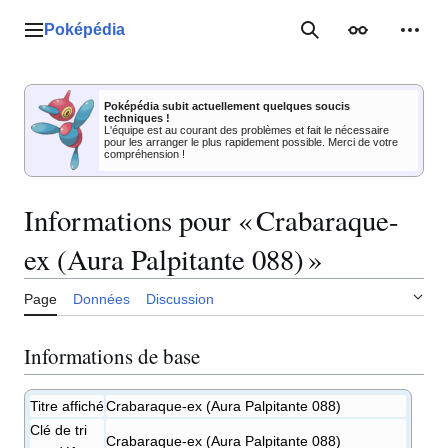
Aller
au
Poképédia
Menu principal
Rechercher
Apparence
Outil
contenu
Poképédia subit actuellement quelques soucis
techniques !
L'équipe est au courant des problèmes et fait le nécessaire
pour les arranger le plus rapidement possible. Merci de votre
compréhension !
Informations pour « Crabaraque-
ex (Aura Palpitante 088) »
Page
Données
Discussion
Informations de base
Titre affiché
Crabaraque-ex (Aura Palpitante 088)
Clé de tri
Crabaraque-ex (Aura Palpitante 088)