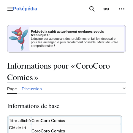
Aller
au
Poképédia
Menu principal
Rechercher
Apparence
Outil
contenu
Poképédia subit actuellement quelques soucis
techniques !
L'équipe est au courant des problèmes et fait le nécessaire
pour les arranger le plus rapidement possible. Merci de votre
compréhension !
Informations pour « CoroCoro
Comics »
Page
Discussion
Informations de base
Titre affiché
CoroCoro Comics
Clé de tri
CoroCoro Comics