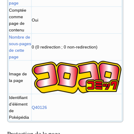
page
Comptée
comme
Oui
page de
contenu
Nombre de
sous-pages
0 (0 redirection ; 0 non-redirection)
de cette
page
Image de
la page
Identifiant
d’élément
Q40126
de
Poképédia
Protection de la page