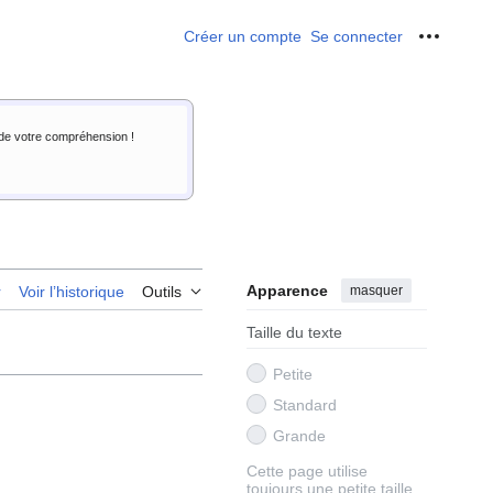
Créer un compte
Se connecter
Outils p
i de votre compréhension !
Apparence
masquer
r
Voir l’historique
Outils
Taille du texte
Petite
Standard
Grande
Cette page utilise
toujours une petite taille