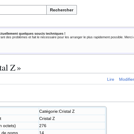
Rechercher
ctuellement quelques soucis techniques !
rant des problèmes et fait le nécessaire pour les arranger le plus rapidement possible. Merc
tal Z »
Lire
Modifie
Catégorie:Cristal Z
t
Cristal Z
n octets)
276
ce de noms
14