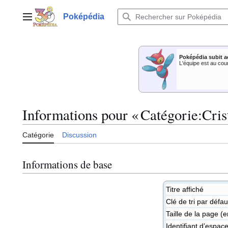
Aller
au
Poképédia
Menu principal
contenu
Poképédia subit a
L'équipe est au cou
Informations pour « Catégorie:Cris
Catégorie
Discussion
Informations de base
Titre affiché
Clé de tri par défau
Taille de la page (e
Identifiant dʼespa