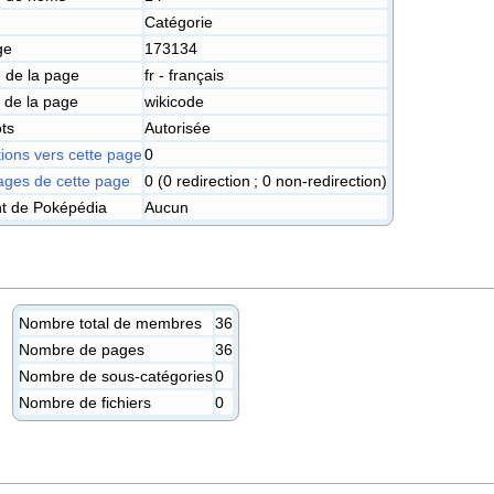
Catégorie
ge
173134
 de la page
fr - français
 de la page
wikicode
ts
Autorisée
ions vers cette page
0
ges de cette page
0 (0 redirection ; 0 non-redirection)
nt de Poképédia
Aucun
Nombre total de membres
36
Nombre de pages
36
Nombre de sous-catégories
0
Nombre de fichiers
0