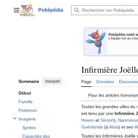
Aller
au
Poképédia
Menu principal
contenu
Poképédia subit a
L'équipe est au cou
Infirmière Joëll
Sommaire
masquer
Page
Données
Discussio
Début
Pour les articles homony
Famille
Toutes les grandes villes du
Pokémon
est tenu par une
Infirmière 
Imagerie
Hoenn
et
Sinnoh
),
Nanméou
Afficher / masquer la sous-section Imagerie
Guérilande
(à
Alola
) et ses
W
Sprites
Toutes les Infirmières Joëll
Capacités des