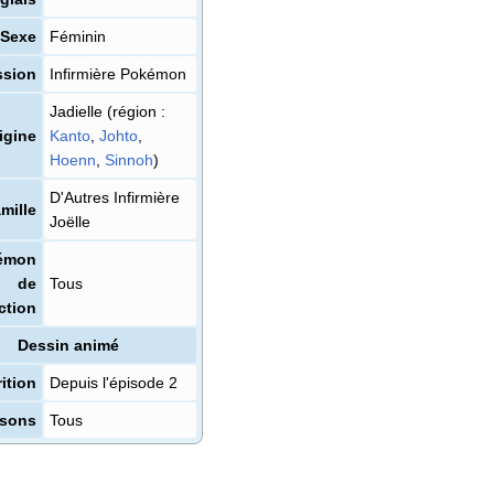
Sexe
Féminin
ssion
Infirmière Pokémon
Jadielle (région
:
igine
Kanto
,
Johto
,
Hoenn
,
Sinnoh
)
D'Autres Infirmière
mille
Joëlle
émon
de
Tous
ction
Dessin animé
ition
Depuis l'épisode 2
isons
Tous