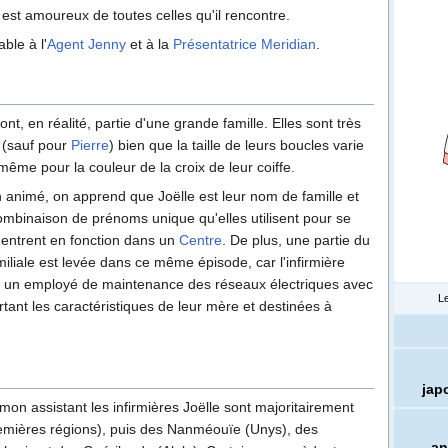
est amoureux de toutes celles qu'il rencontre.
able à l'
Agent Jenny
et à la
Présentatrice Meridian
.
ont, en réalité, partie d'une grande famille. Elles sont très
s (sauf pour
Pierre
) bien que la taille de leurs boucles varie
 même pour la couleur de la croix de leur coiffe.
 animé, on apprend que Joëlle est leur nom de famille et
binaison de prénoms unique qu'elles utilisent pour se
s entrent en fonction dans un
Centre
. De plus, une partie du
miliale est levée dans ce même épisode, car l'infirmière
 à un employé de maintenance des réseaux électriques avec
Le
ortant les caractéristiques de leur mère et destinées à
jap
mon assistant les infirmières Joëlle sont majoritairement
remières régions), puis des Nanméouïe (Unys), des
an