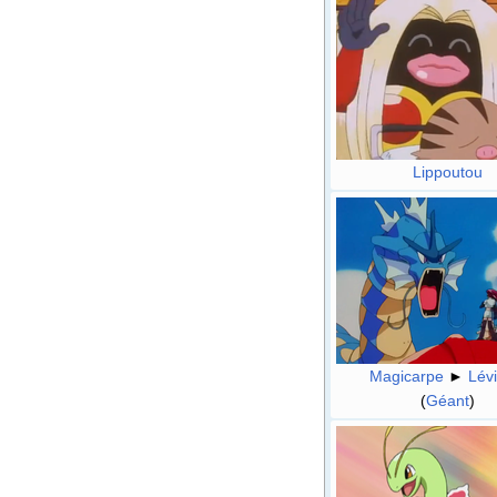
Lippoutou
Magicarpe
►
Lévi
(
Géant
)