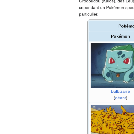
Grodoudou (Kalos), des Leup
cependant un Pokémon spécif
particulier.
Pokémon
Pokémon
Bulbizarre
(
géant
)