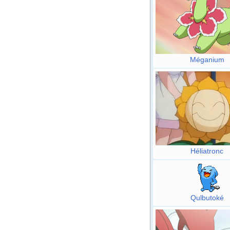
Méganium
Héliatronc
Qulbutoké