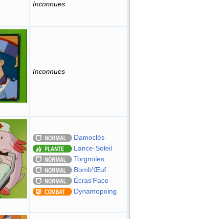
Inconnues
Inconnues
Damoclès
Lance-Soleil
Torgnoles
Bomb'Œuf
Écras'Face
Dynamopoing