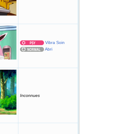
Vibra Soin
Abri
Inconnues