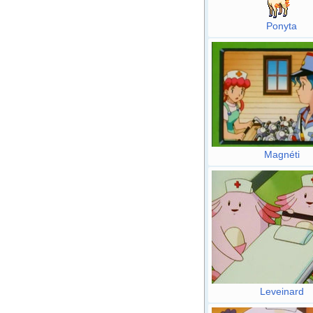
Ponyta
Magnéti
Leveinard