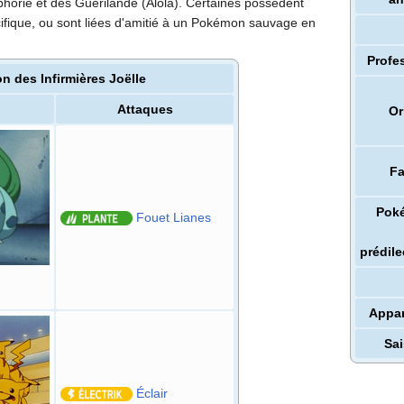
horie et des Guérilande (Alola). Certaines possèdent
ique, ou sont liées d'amitié à un Pokémon sauvage en
Profe
 des Infirmières Joëlle
Attaques
Or
Fa
Pok
Fouet Lianes
prédile
Appar
Sa
Éclair