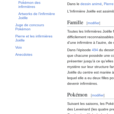
Pokémon des
Dans le
dessin animé
,
Pierre
infirmières
L'Infirmière Joëlle est assimil
Artworks de l'infirmière
Joëlle
Famille
[
modifier
]
Juge de concours
Pokémon
Toutes les Infirmières Joëlle f
Pierre et les infirmières
difficilement reconnaissable
Joëlle
d'une infirmière à l'autre, de
Voix
Dans l'épisode
494
du dessin
Anecdotes
que chacune possède une com
présenter jusqu'à ce qu'elle
mystère sur leur structure fa
Joëlle du centre est mariée
lequel elle a eu deux filles p
devenir infirmières.
Pokémon
[
modifier
]
Suivant les saisons, les Poké
des Leveinard (les quatre p