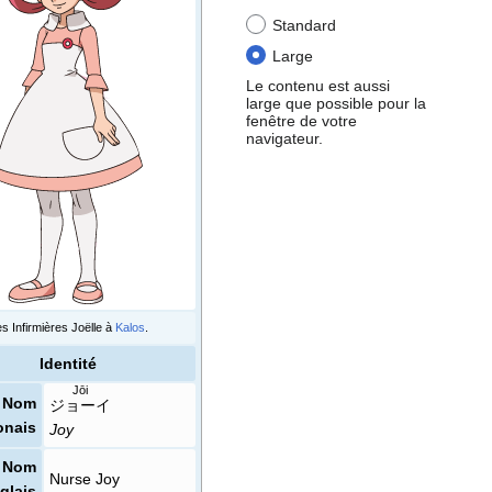
Standard
Large
Le contenu est aussi
large que possible pour la
fenêtre de votre
navigateur.
s Infirmières Joëlle à
Kalos
.
Identité
Jōi
Nom
ジョーイ
onais
Joy
Nom
Nurse Joy
glais