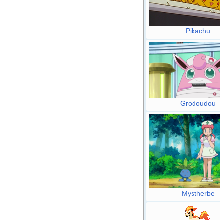
Pikachu
Grodoudou
Mystherbe