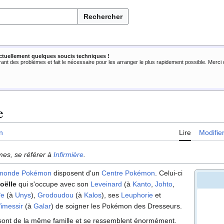
Rechercher
ctuellement quelques soucis techniques !
rant des problèmes et fait le nécessaire pour les arranger le plus rapidement possible. Merc
e
n
Lire
Modifie
mes, se référer à
Infirmière
.
monde Pokémon
disposent d'un
Centre Pokémon
. Celui-ci
Joëlle
qui s'occupe avec son
Leveinard
(à
Kanto
,
Johto
,
ïe
(à
Unys
),
Grodoudou
(à
Kalos
), ses
Leuphorie
et
imessir
(à
Galar
) de soigner les Pokémon des Dresseurs.
e sont de la même famille et se ressemblent énormément.