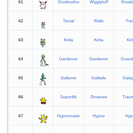
61
Grodoudou
Wigglytuff
Knudd
62
Tarsal
Ralts
Tra
63
Kirlia
Kirlia
Kirl
64
Gardevoir
Gardevoir
Guard
65
Gallame
Gallade
Galag
66
Soporifik
Drowzee
Trau
67
Hypnomade
Hypno
Hyp