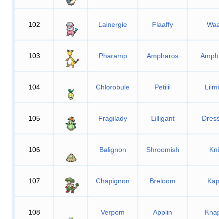
102
Lainergie
Flaaffy
Waa
103
Pharamp
Ampharos
Amph
104
Chlorobule
Petilil
Lilm
105
Fragilady
Lilligant
Dress
106
Balignon
Shroomish
Kni
107
Chapignon
Breloom
Kap
108
Verpom
Applin
Knap