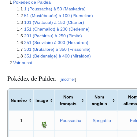
1
Pokédex de Paldea
1.1
1 (Poussacha) à 50 (Maskadra)
1.2
51 (Mustébouée) à 100 (Plumeline)
1.3
101 (Wattouat) à 150 (Chartor)
1.4
151 (Chamallot) à 200 (Dedenne)
1.5
201 (Pachirisu) à 250 (Pimito)
1.6
251 (Scovilain) à 300 (Hexadron)
1.7
301 (Brutalibré) à 350 (Frissonille)
1.8
351 (Beldeneige) à 400 (Miraidon)
2
Voir aussi
Pokédex de Paldea
[
modifier
]
Nom
Nom
No
Numéro
Image
français
anglais
allem
1
Poussacha
Sprigatito
Fel