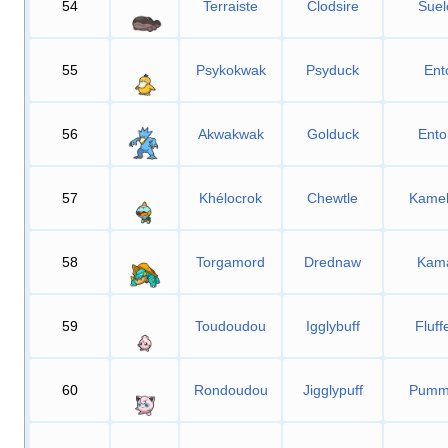
54
Terraiste
Clodsire
Suel
55
Psykokwak
Psyduck
Ent
56
Akwakwak
Golduck
Ento
57
Khélocrok
Chewtle
Kame
58
Torgamord
Drednaw
Kam
59
Toudoudou
Igglybuff
Fluffe
60
Rondoudou
Jigglypuff
Pumme