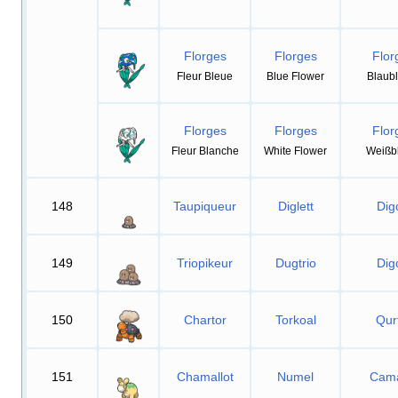
Florges
Florges
Flor
Fleur Bleue
Blue Flower
Blaubl
Florges
Florges
Flor
Fleur Blanche
White Flower
Weißbl
148
Taupiqueur
Diglett
Dig
149
Triopikeur
Dugtrio
Dig
150
Chartor
Torkoal
Qur
151
Chamallot
Numel
Cam