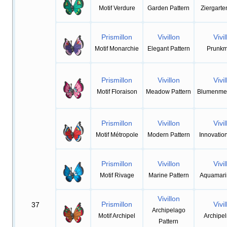
Motif Verdure
Garden Pattern
Ziergart
Prismillon
Vivillon
Vivil
Motif Monarchie
Elegant Pattern
Prunkm
Prismillon
Vivillon
Vivil
Motif Floraison
Meadow Pattern
Blumenme
Prismillon
Vivillon
Vivil
Motif Métropole
Modern Pattern
Innovatio
Prismillon
Vivillon
Vivil
Motif Rivage
Marine Pattern
Aquamari
Vivillon
Prismillon
Vivil
37
Archipelago
Motif Archipel
Archipe
Pattern