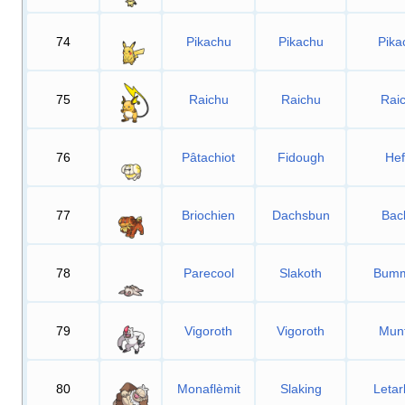
74
Pikachu
Pikachu
Pika
75
Raichu
Raichu
Rai
76
Pâtachiot
Fidough
Hef
77
Briochien
Dachsbun
Bac
78
Parecool
Slakoth
Bumm
79
Vigoroth
Vigoroth
Munt
80
Monaflèmit
Slaking
Letar