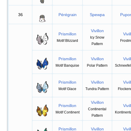
36
Pérégrain
Spewpa
Pupo
Vivillon
Prismillon
Vivil
Icy Snow
Motif Blizzard
Frostm
Pattern
Prismillon
Vivillon
Vivil
Motif Banquise
Polar Pattern
Schneefe
Prismillon
Vivillon
Vivil
Motif Glace
Tundra Pattern
Flocken
Vivillon
Prismillon
Vivil
Continental
Motif Continent
Kontinent
Pattern
Prismillon
Vivillon
Vivil