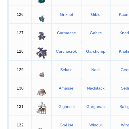
126
Griknot
Gible
Kaum
127
Carmache
Gabite
Knar
128
Carchacrok
Garchomp
Knak
129
Selutin
Nacli
Geos
130
Amassel
Naclstack
Sedi
131
Gigansel
Garganacl
Salti
132
Goélise
Wingull
Wing