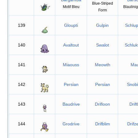
Blue-Striped
Motif Bleu
Blaulini
Form
139
Gloupti
Gulpin
Schlu
140
Avaltout
Swalot
Schlu
141
Miaouss
Meowth
Mau
142
Persian
Persian
Snobi
143
Baudrive
Drifloon
Drif
144
Grodrive
Drifblim
Drifz