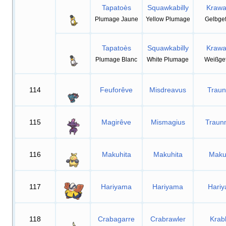
Tapatoès
Squawkabilly
Krawa
Plumage Jaune
Yellow Plumage
Gelbgef
Tapatoès
Squawkabilly
Krawa
Plumage Blanc
White Plumage
Weißgef
114
Feuforêve
Misdreavus
Traun
115
Magirêve
Mismagius
Traun
116
Makuhita
Makuhita
Maku
117
Hariyama
Hariyama
Hari
118
Crabagarre
Crabrawler
Krab