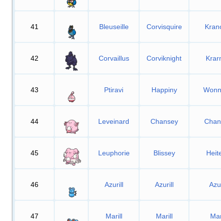
41
Bleuseille
Corvisquire
Kran
42
Corvaillus
Corviknight
Krar
43
Ptiravi
Happiny
Wonn
44
Leveinard
Chansey
Chan
45
Leuphorie
Blissey
Heit
46
Azurill
Azurill
Azur
47
Marill
Marill
Mar