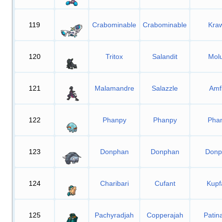
119
Crabominable
Crabominable
Kraw
120
Tritox
Salandit
Mol
121
Malamandre
Salazzle
Amf
122
Phanpy
Phanpy
Pha
123
Donphan
Donphan
Donp
124
Charibari
Cufant
Kupf
125
Pachyradjah
Copperajah
Patin