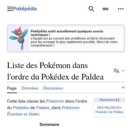
Aller
au
Poképédia
Menu principal
Rechercher
Apparence
Outil
contenu
Poképédia subit actuellement quelques soucis
techniques !
L'équipe est au courant des problèmes et fait le nécessaire
pour les arranger le plus rapidement possible. Merci de votre
compréhension !
Liste des Pokémon dans
l'ordre du Pokédex de Paldea
Page
Données
Discussion
Raccourcis
[
+
]
Cette liste classe les
Pokémon
dans l'ordre
du
Pokédex
de
Paldea
, dans
Pokémon
DEX PALDEA EV
Pokédex de Paldea
Écarlate
et
Violet
.
Sommaire