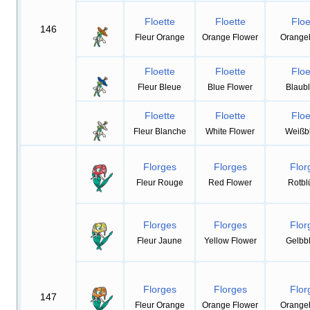
Floette
Floette
Floe
146
Fleur Orange
Orange Flower
Orangeb
Floette
Floette
Floe
Fleur Bleue
Blue Flower
Blaubl
Floette
Floette
Floe
Fleur Blanche
White Flower
Weißbl
Florges
Florges
Flor
Fleur Rouge
Red Flower
Rotblü
Florges
Florges
Flor
Fleur Jaune
Yellow Flower
Gelbbl
Florges
Florges
Flor
147
Fleur Orange
Orange Flower
Orangeb