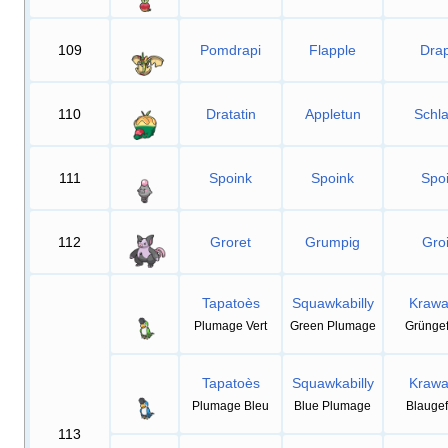
109
Pomdrapi
Flapple
Drap
110
Dratatin
Appletun
Schla
111
Spoink
Spoink
Spo
112
Groret
Grumpig
Gro
Tapatoès
Squawkabilly
Krawa
Plumage Vert
Green Plumage
Grüngef
Tapatoès
Squawkabilly
Krawa
Plumage Bleu
Blue Plumage
Blaugef
113