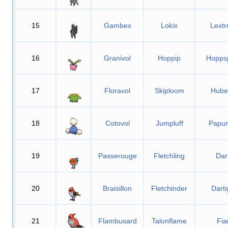
15
Gambex
Lokix
Lext
16
Granivol
Hoppip
Hopps
17
Floravol
Skiploom
Hube
18
Cotovol
Jumpluff
Papu
19
Passerouge
Fletchling
Dart
20
Braisillon
Fletchinder
Darti
21
Flambusard
Talonflame
Fia