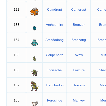
152
Camérupt
Camerupt
Came
153
Archéomire
Bronzor
Bron
154
Archéodong
Bronzong
Bron
155
Coupenotte
Axew
Mil
156
Incisache
Fraxure
Shar
157
Tranchodon
Haxorus
Max
158
Férosinge
Mankey
Men