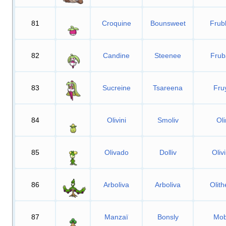
81
Croquine
Bounsweet
Frub
82
Candine
Steenee
Frub
83
Sucreine
Tsareena
Fru
84
Olivini
Smoliv
Oli
85
Olivado
Dolliv
Oliv
86
Arboliva
Arboliva
Olit
87
Manzaï
Bonsly
Mob