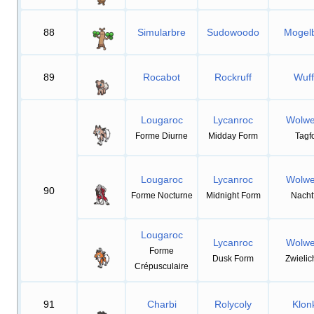
88
Simularbre
Sudowoodo
Mogel
89
Rocabot
Rockruff
Wuff
Lougaroc
Lycanroc
Wolwe
Forme Diurne
Midday Form
Tagf
Lougaroc
Lycanroc
Wolwe
90
Forme Nocturne
Midnight Form
Nacht
Lougaroc
Lycanroc
Wolwe
Forme
Dusk Form
Zwielic
Crépusculaire
91
Charbi
Rolycoly
Klon