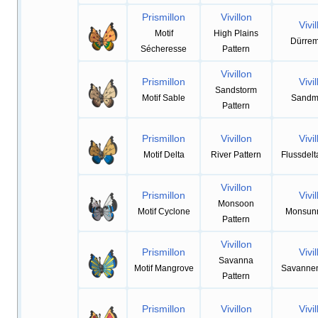
Prismillon
Vivillon
Vivil
Motif
High Plains
Dürrem
Sécheresse
Pattern
Vivillon
Prismillon
Vivil
Sandstorm
Motif Sable
Sandm
Pattern
Prismillon
Vivillon
Vivil
Motif Delta
River Pattern
Flussdel
Vivillon
Prismillon
Vivil
Monsoon
Motif Cyclone
Monsun
Pattern
Vivillon
Prismillon
Vivil
Savanna
Motif Mangrove
Savanne
Pattern
Prismillon
Vivillon
Vivil