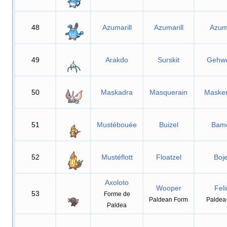
48
Azumarill
Azumarill
Azuma
49
Arakdo
Surskit
Gehwe
50
Maskadra
Masquerain
Maske
51
Mustébouée
Buizel
Bame
52
Mustéflott
Floatzel
Boje
Axoloto
Wooper
Fel
53
Forme de
Paldean Form
Paldea
Paldea