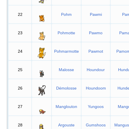
22
Pohm
Pawmi
Pa
23
Pohmotte
Pawmo
Pam
24
Pohmarmotte
Pawmot
Pamo
25
Malosse
Houndour
Hundu
26
Démolosse
Houndoom
Hund
27
Manglouton
Yungoos
Mangu
28
Argouste
Gumshoos
Mangus