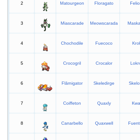
2
Matourgeon
Floragato
Feli
3
Miascarade
Meowscarada
Maska
4
Chochodile
Fuecoco
Kro
5
Crocogril
Crocalor
Lokr
6
Flâmigator
Skeledirge
Skelo
7
Coiffeton
Quaxly
Kwa
8
Canarbello
Quaxwell
Fuent