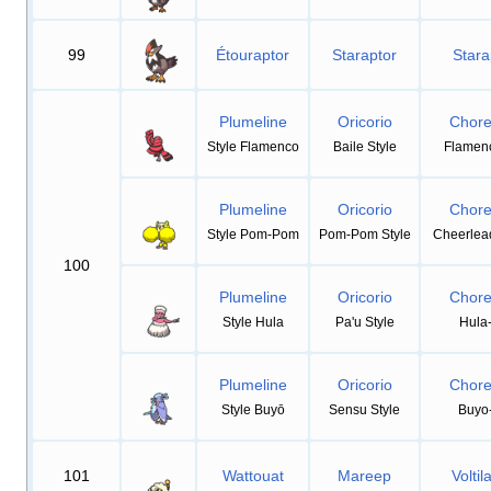
99
Étouraptor
Staraptor
Stara
Plumeline
Oricorio
Chore
Style Flamenco
Baile Style
Flamenc
Plumeline
Oricorio
Chore
Style Pom-Pom
Pom-Pom Style
Cheerlead
100
Plumeline
Oricorio
Chore
Style Hula
Pa'u Style
Hula-
Plumeline
Oricorio
Chore
Style Buyō
Sensu Style
Buyo-
101
Wattouat
Mareep
Volti