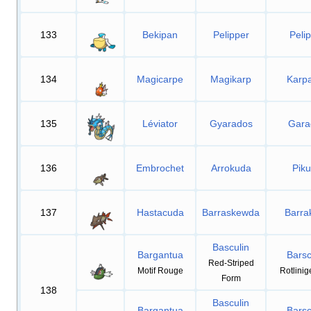
133
Bekipan
Pelipper
Peli
134
Magicarpe
Magikarp
Karp
135
Léviator
Gyarados
Gara
136
Embrochet
Arrokuda
Pik
137
Hastacuda
Barraskewda
Barra
Basculin
Bargantua
Barsc
Red-Striped
Motif Rouge
Rotlini
Form
138
Basculin
Bargantua
Barsc