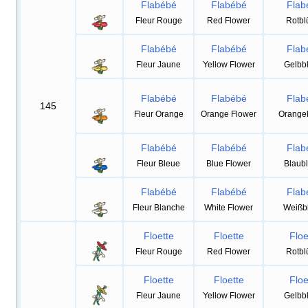
Flabébé
Flabébé
Flab
Fleur Rouge
Red Flower
Rotblü
Flabébé
Flabébé
Flab
Fleur Jaune
Yellow Flower
Gelbbl
Flabébé
Flabébé
Flab
145
Fleur Orange
Orange Flower
Orangeb
Flabébé
Flabébé
Flab
Fleur Bleue
Blue Flower
Blaubl
Flabébé
Flabébé
Flab
Fleur Blanche
White Flower
Weißbl
Floette
Floette
Floe
Fleur Rouge
Red Flower
Rotblü
Floette
Floette
Floe
Fleur Jaune
Yellow Flower
Gelbbl