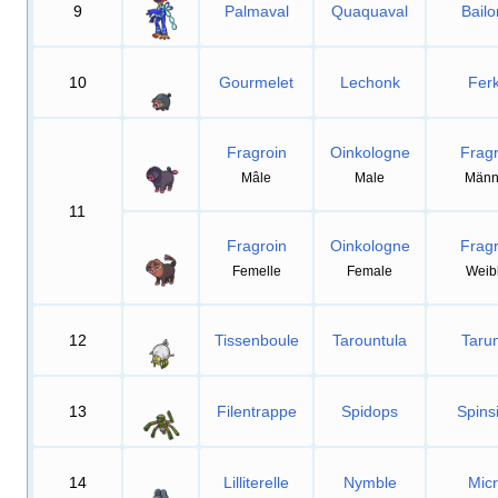
9
Palmaval
Quaquaval
Bail
10
Gourmelet
Lechonk
Ferk
Fragroin
Oinkologne
Frag
Mâle
Male
Männ
11
Fragroin
Oinkologne
Frag
Femelle
Female
Weib
12
Tissenboule
Tarountula
Taru
13
Filentrappe
Spidops
Spins
14
Lilliterelle
Nymble
Micr