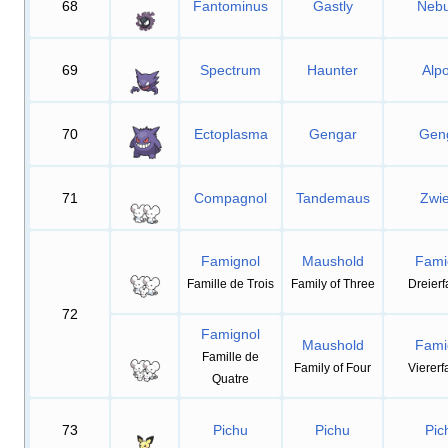
68
Fantominus
Gastly
Nebu
69
Spectrum
Haunter
Alpo
70
Ectoplasma
Gengar
Gen
71
Compagnol
Tandemaus
Zwi
Famignol
Maushold
Fami
Famille de Trois
Family of Three
Dreierf
72
Famignol
Maushold
Fami
Famille de
Family of Four
Viererf
Quatre
73
Pichu
Pichu
Pic