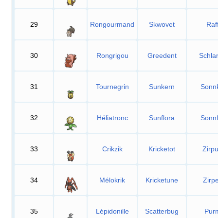
29
Rongourmand
Skwovet
Raf
30
Rongrigou
Greedent
Schlar
31
Tournegrin
Sunkern
Sonn
32
Héliatronc
Sunflora
Sonnf
33
Crikzik
Kricketot
Zirp
34
Mélokrik
Kricketune
Zirp
35
Lépidonille
Scatterbug
Pur