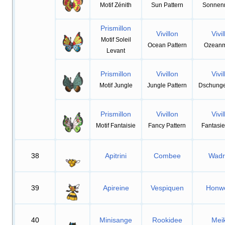
Motif Zénith
Sun Pattern
Sonnen
Prismillon
Vivillon
Vivil
Motif Soleil
Ocean Pattern
Ozeanm
Levant
Prismillon
Vivillon
Vivil
Motif Jungle
Jungle Pattern
Dschunge
Prismillon
Vivillon
Vivil
Motif Fantaisie
Fancy Pattern
Fantasi
38
Apitrini
Combee
Wadr
39
Apireine
Vespiquen
Honwe
40
Minisange
Rookidee
Mei