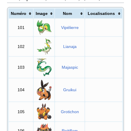
Numéro
Image
Nom
Localisations
101
Vipélierre
102
Lianaja
103
Majaspic
104
Gruikui
105
Grotichon
106
Roitiflam