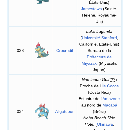
États-Unis)
Jamestown
(Sainte-
Hélène, Royaume-
Uni)
Lake Lagunita
(
Université Stanford
,
Californie, États-Unis)
033
Crocrodil
Bureau de la
Préfecture de
Miyazaki
(Miyasaki,
Japon)
Naminoue Golf
(
??
)
Proche de l'
Île Cocos
(Costa Rica)
Estuaire de l'
Amazone
au nord de
Macapá
034
Aligatueur
(Brésil)
Naha Beach Side
Hotel
(
Okinawa
,