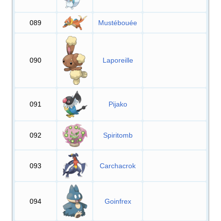
089
Mustébouée
090
Laporeille
091
Pijako
092
Spiritomb
093
Carchacrok
094
Goinfrex