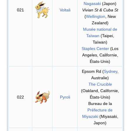
Nagasaki
(Japon)
021
Voltali
Vivian St & Cuba St
(
Wellington
, New
Zealand)
Musée national de
Taïwan
(Taipei,
Taïwan)
Staples Center
(Los
Angeles, Californie,
États-Unis)
Epsom Rd (
Sydney
,
Australie)
The Crucible
(Oakland, Californie,
022
Pyroli
États-Unis)
Bureau de la
Préfecture de
Miyazaki
(Miyasaki,
Japon)