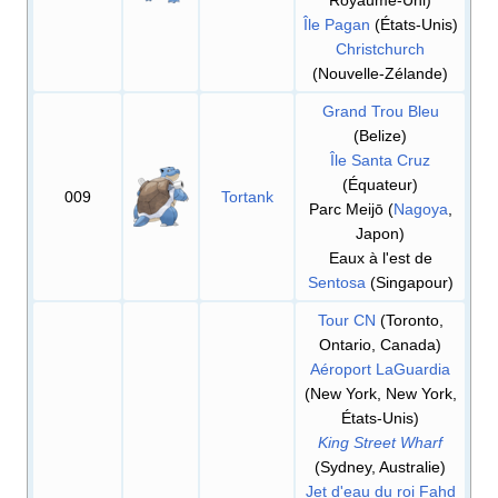
Île Pagan
(États-Unis)
Christchurch
(Nouvelle-Zélande)
Grand Trou Bleu
(Belize)
Île Santa Cruz
(Équateur)
009
Tortank
Parc Meijō (
Nagoya
,
Japon)
Eaux à l'est de
Sentosa
(Singapour)
Tour CN
(Toronto,
Ontario, Canada)
Aéroport LaGuardia
(New York, New York,
États-Unis)
King Street Wharf
(Sydney, Australie)
Jet d'eau du roi Fahd