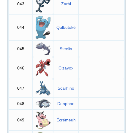
043
Zarbi
044
Qulbutoké
045
Steelix
046
Cizayox
047
Scarhino
048
Donphan
049
Écrémeuh