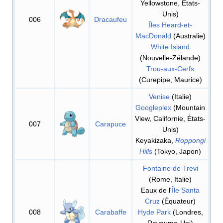
Yellowstone, États-
Unis)
006
Dracaufeu
Îles Heard-et-
MacDonald
(Australie)
White Island
(Nouvelle-Zélande)
Trou-aux-Cerfs
(Curepipe, Maurice)
Venise
(Italie)
Googleplex
(Mountain
View, Californie, États-
007
Carapuce
Unis)
Keyakizaka,
Roppongi
Hills
(Tokyo, Japon)
Fontaine de Trevi
(Rome, Italie)
Eaux de l'
Île Santa
Cruz
(Équateur)
008
Carabaffe
Hyde Park
(Londres,
Royaume-Uni)