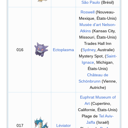
São Paulo
(Brésil)
Roswell
(Nouveau-
Mexique, États-Unis)
Musée d'art Nelson-
Atkins
(Kansas City,
Missouri, États-Unis)
Trades Hall Inn
016
Ectoplasma
(
Sydney
, Australie)
Mystery Spot, (
Saint-
Ignace
, Michigan,
États-Unis)
Château de
Schönbrunn
(Vienne,
Autriche)
Euphrat Museum of
Art
(Cupertino,
Californie, États-Unis)
Plage de
Tel Aviv-
Jaffa
(Israël)
017
Léviator