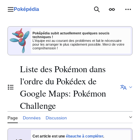
Aller
au
Poképédia
Menu principal
Rechercher
Apparence
Outil
contenu
Poképédia subit actuellement quelques soucis
techniques !
L'équipe est au courant des problèmes et fait le nécessaire
pour les arranger le plus rapidement possible. Merci de votre
compréhension !
Liste des Pokémon dans
l'ordre du Pokédex de
Basculer la table des matières
Google Maps: Pokémon
Challenge
Page
Données
Discussion
Cet article est une
ébauche à compléter
.