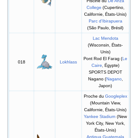
Piscine du
De Anza
College
(Cupertino,
Californie, États-Unis)
Parc d'Ibirapuera
(São Paulo, Brésil)
Lac Mendota
(Wisconsin, États-
Unis)
Pont Rod El Farag (
Le
018
Lokhlass
Caire
, Égypte)
SPORTS DEPOT
Nagano (
Nagano
,
Japon)
Proche du
Googleplex
(Mountain View,
Californie, États-Unis)
Yankee Stadium
(New
York City, New York,
États-Unis)
Antigua Guatemala