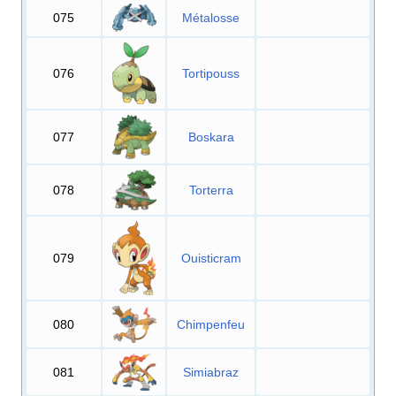
075
Métalosse
076
Tortipouss
077
Boskara
078
Torterra
079
Ouisticram
080
Chimpenfeu
081
Simiabraz