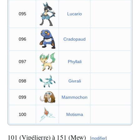
095
Lucario
096
Cradopaud
097
Phyllali
098
Givrali
099
Mammochon
100
Motisma
101 (Vipélierre) à 151 (Mew)
[
modifier
]