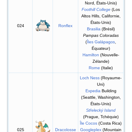
Nord, États-Unis)
Foothill College
(Los
Altos Hills, Californie,
États-Unis)
024
Ronflex
Brasilia
(Brésil)
Pampas Coloradas
(
Îles Galápagos
,
Équateur)
Hamilton
(Nouvelle-
Zélande)
Rome
(Italie)
Loch Ness
(Royaume-
Uni)
Expedia
Building
(Seattle, Washington,
États-Unis)
Střelecký Island
(Prague, Tchéquie)
Île Cocos
(Costa Rica)
025
Dracolosse
Googleplex
(Mountain