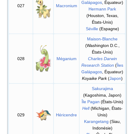
Galápagos
, Équateur)
027
Macronium
Hermann Park
(Houston, Texas,
États-Unis)
Séville
(Espagne)
Maison-Blanche
(Washington D.C.,
États-Unis)
028
Méganium
Charles Darwin
Research Station
(
Îles
Galápagos
, Équateur)
Koyaike Park
(
Japon
)
Sakurajima
(Kagoshima, Japon)
Île Pagan
(États-Unis)
Hell
(Michigan, États-
029
Héricendre
Unis)
Karangetang
(Siau,
Indonésie)