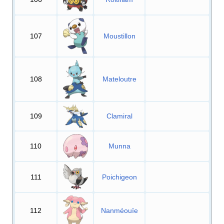
107
Moustillon
108
Mateloutre
109
Clamiral
110
Munna
111
Poichigeon
112
Nanméouïe