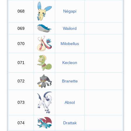
068
Négapi
069
Wailord
070
Milobellus
071
Kecleon
072
Branette
073
Absol
074
Drattak