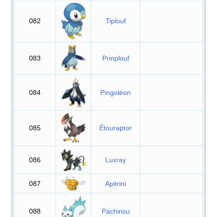
082
Tiplouf
083
Prinplouf
084
Pingoléon
085
Étouraptor
086
Luxray
087
Apitrini
088
Pachirisu