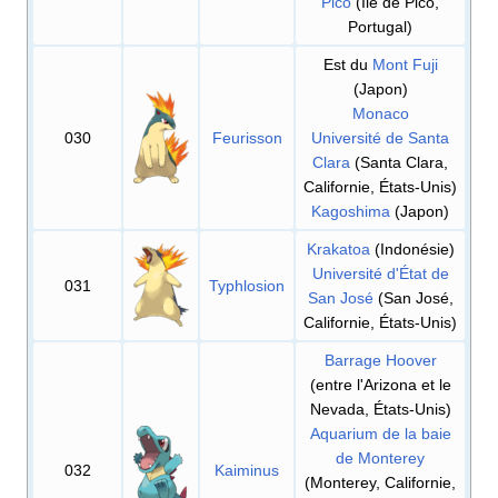
Pico
(Île de Pico,
Portugal)
Est du
Mont Fuji
(Japon)
Monaco
030
Feurisson
Université de Santa
Clara
(Santa Clara,
Californie, États-Unis)
Kagoshima
(Japon)
Krakatoa
(Indonésie)
Université d'État de
031
Typhlosion
San José
(San José,
Californie, États-Unis)
Barrage Hoover
(entre l'Arizona et le
Nevada, États-Unis)
Aquarium de la baie
de Monterey
032
Kaiminus
(Monterey, Californie,