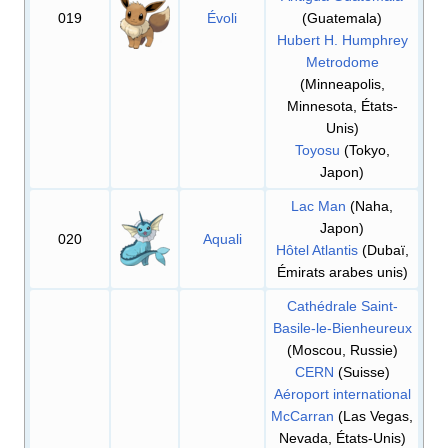
019
Évoli
(Guatemala)
Hubert H. Humphrey
Metrodome
(Minneapolis,
Minnesota, États-
Unis)
Toyosu
(Tokyo,
Japon)
Lac Man
(Naha,
Japon)
020
Aquali
Hôtel Atlantis
(Dubaï,
Émirats arabes unis)
Cathédrale Saint-
Basile-le-Bienheureux
(Moscou, Russie)
CERN
(Suisse)
Aéroport international
McCarran
(Las Vegas,
Nevada, États-Unis)