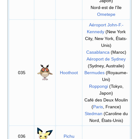
Japon)
Nord-est de l'île
Ometepe
Aéroport John-F.-
Kennedy
(New York
City, New York, États-
Unis)
Casablanca
(Maroc)
Aéroport de Sydney
(Sydney, Australie)
035
Hoothoot
Bermudes
(Royaume-
Uni)
Roppongi
(Tokyo,
Japon)
Café des Deux Moulin
(
Paris
, France)
Stedman
(Caroline du
Nord, États-Unis)
036
Pichu