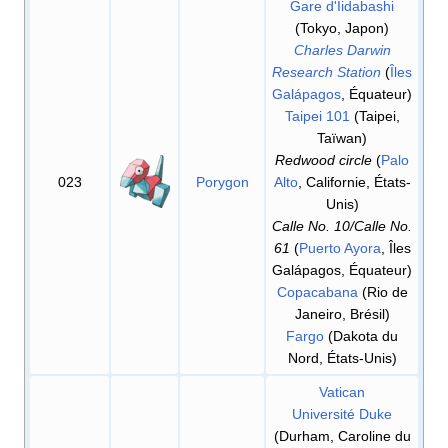
Gare d'Iidabashi
(Tokyo, Japon)
Charles Darwin
Research Station
(
Îles
Galápagos
, Équateur)
Taipei 101
(Taipei,
Taïwan)
Redwood circle
(
Palo
023
Porygon
Alto
, Californie, États-
Unis)
Calle No. 10/Calle No.
61
(
Puerto Ayora
, Îles
Galápagos, Équateur)
Copacabana
(Rio de
Janeiro, Brésil)
Fargo
(Dakota du
Nord, États-Unis)
Vatican
Université Duke
(Durham, Caroline du