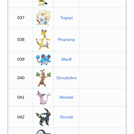
037
Togepi
038
Pharamp
039
Marill
040
Simularbre
041
Mentali
042
Noctali