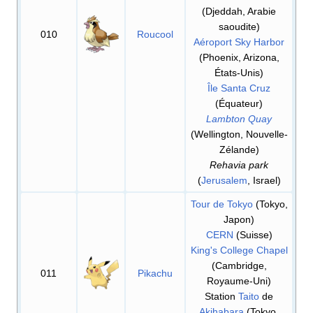
(Djeddah, Arabie
saoudite)
010
Roucool
Aéroport Sky Harbor
(Phoenix, Arizona,
États-Unis)
Île Santa Cruz
(Équateur)
Lambton Quay
(Wellington, Nouvelle-
Zélande)
Rehavia park
(
Jerusalem
, Israel)
Tour de Tokyo
(Tokyo,
Japon)
CERN
(Suisse)
King's College Chapel
(Cambridge,
011
Pikachu
Royaume-Uni)
Station
Taito
de
Akihabara
(Tokyo,