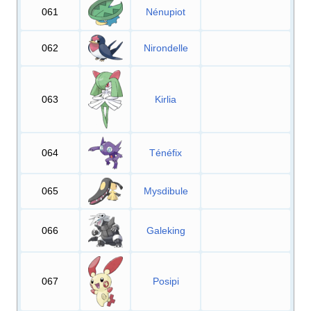
061
Nénupiot
062
Nirondelle
063
Kirlia
064
Ténéfix
065
Mysdibule
066
Galeking
067
Posipi